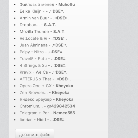
Файловый менед
-
Muhoflu
Eelke Kleijn -
-
.::DSE::.
Armin van Buur
-
.::DSE::.
Dropbox...
-
S.A.T.
Mozilla Thunde
-
S.A.T.
Re:Locate & Ri
-
.::DSE::.
Juan Alminana
-
.::DSE::.
Paipy - Nitro
-
.::DSE::.
Travel5 - Futu
-
.::DSE::.
4 Strings & Su
-
.::DSE::.
Krevix - We Ca
-
.::DSE::.
AFTERUS x That
-
.::DSE::.
Opera One + GX
-
Kheyoka
Zen Browser...
-
Kheyoka
Яндекс Браузер
-
Kheyoka
Chromium...
-
gr429842534
Telegram + Por
-
Nemec555
Iberian - Hidd
-
.::DSE::.
добавить файл