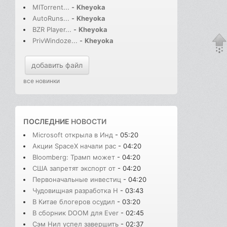
MITorrent...
-
Kheyoka
AutoRuns...
-
Kheyoka
BZR Player...
-
Kheyoka
PrivWindoze...
-
Kheyoka
добавить файл
все новинки
ПОСЛЕДНИЕ
НОВОСТИ
Microsoft открыла в Инд
- 05:20
Акции SpaceX начали рас
- 04:20
Bloomberg: Трамп может
- 04:20
США запретят экспорт от
- 04:20
Первоначальные инвестиц
- 04:20
Чудовищная разработка H
- 03:43
В Китае блогеров осудил
- 03:20
В сборник DOOM для Ever
- 02:45
Сэм Нил успел завершить
- 02:37