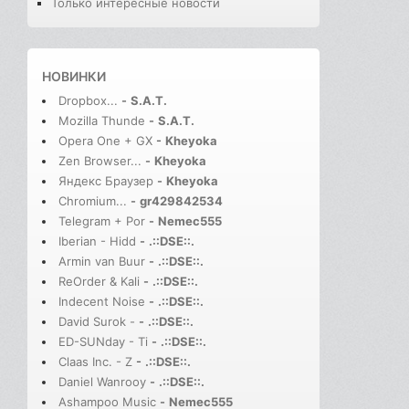
Только интересные новости
НОВИНКИ
Dropbox...
-
S.A.T.
Mozilla Thunde
-
S.A.T.
Opera One + GX
-
Kheyoka
Zen Browser...
-
Kheyoka
Яндекс Браузер
-
Kheyoka
Chromium...
-
gr429842534
Telegram + Por
-
Nemec555
Iberian - Hidd
-
.::DSE::.
Armin van Buur
-
.::DSE::.
ReOrder & Kali
-
.::DSE::.
Indecent Noise
-
.::DSE::.
David Surok -
-
.::DSE::.
ED-SUNday - Ti
-
.::DSE::.
Claas Inc. - Z
-
.::DSE::.
Daniel Wanrooy
-
.::DSE::.
Ashampoo Music
-
Nemec555