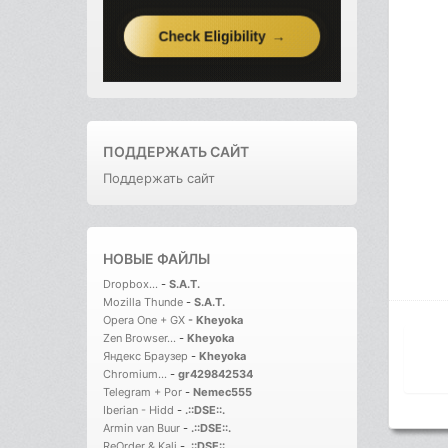
ПОДДЕРЖАТЬ САЙТ
Поддержать сайт
НОВЫЕ ФАЙЛЫ
Dropbox...
-
S.A.T.
Mozilla Thunde
-
S.A.T.
Opera One + GX
-
Kheyoka
Zen Browser...
-
Kheyoka
Яндекс Браузер
-
Kheyoka
Chromium...
-
gr429842534
Telegram + Por
-
Nemec555
Iberian - Hidd
-
.::DSE::.
Armin van Buur
-
.::DSE::.
ReOrder & Kali
-
.::DSE::.