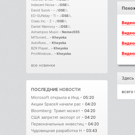
Indecent Noise
-
.::DSE::.
Похо
David Surok -
-
.::DSE::.
ED-SUNday - Ti
-
.::DSE::.
Claas Inc. - Z
-
.::DSE::.
Видео
Daniel Wanrooy
-
.::DSE::.
Ashampoo Music
-
Nemec555
Видео
MITorrent...
-
Kheyoka
Видео
AutoRuns...
-
Kheyoka
BZR Player...
-
Kheyoka
Видео
PrivWindoze...
-
Kheyoka
все новинки
Здесь
ПОСЛЕДНИЕ
НОВОСТИ
всего 
Microsoft открыла в Инд
- 05:20
Акции SpaceX начали рас
- 04:20
Bloomberg: Трамп может
- 04:20
США запретят экспорт от
- 04:20
Первоначальные инвестиц
- 04:20
Чудовищная разработка H
- 03:43