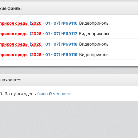
жие файлы
прикол
среды
(
2026
- 01 - 07) №69116
Видеоприколы
прикол
среды
(
2026
- 01 - 07) №69117
Видеоприколы
прикол
среды
(
2026
- 01 - 07) №69118
Видеоприколы
прикол
среды
(
2026
- 01 - 07) №69119
Видеоприколы
 находятся
0. За сутки здесь
было
0
человек