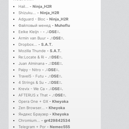
Hail...
-
Ninja_H2R
Shizuku...
-
Ninja_H2R
Adguard - Bloc
-
Ninja_H2R
Файловый менед
-
Muhoflu
Eelke Kleijn -
-
.::DSE::.
Armin van Buur
-
.::DSE::.
Dropbox...
-
S.A.T.
Mozilla Thunde
-
S.A.T.
Re:Locate & Ri
-
.::DSE::.
Juan Alminana
-
.::DSE::.
Paipy - Nitro
-
.::DSE::.
Travel5 - Futu
-
.::DSE::.
4 Strings & Su
-
.::DSE::.
Krevix - We Ca
-
.::DSE::.
AFTERUS x That
-
.::DSE::.
Opera One + GX
-
Kheyoka
Zen Browser...
-
Kheyoka
Яндекс Браузер
-
Kheyoka
Chromium...
-
gr429842534
Telegram + Por
-
Nemec555