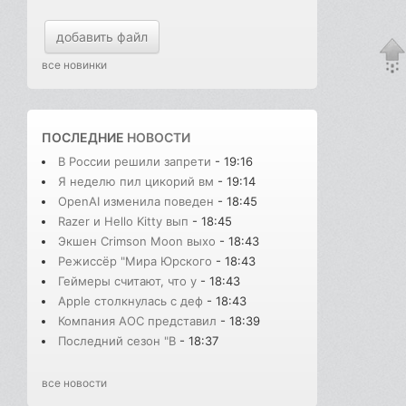
добавить файл
все новинки
ПОСЛЕДНИЕ
НОВОСТИ
В России решили запрети
- 19:16
Я неделю пил цикорий вм
- 19:14
OpenAI изменила поведен
- 18:45
Razer и Hello Kitty вып
- 18:45
Экшен Crimson Moon выхо
- 18:43
Режиссёр "Мира Юрского
- 18:43
Геймеры считают, что у
- 18:43
Apple столкнулась с деф
- 18:43
Компания AOC представил
- 18:39
Последний сезон "В
- 18:37
все новости