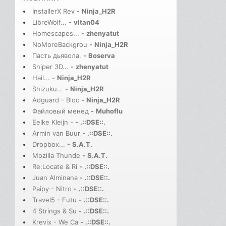
InstallerX Rev
-
Ninja_H2R
LibreWolf...
-
vitan04
Homescapes...
-
zhenyatut
NoMoreBackgrou
-
Ninja_H2R
Пасть дьявола.
-
Boserva
Sniper 3D...
-
zhenyatut
Hail...
-
Ninja_H2R
Shizuku...
-
Ninja_H2R
Adguard - Bloc
-
Ninja_H2R
Файловый менед
-
Muhoflu
Eelke Kleijn -
-
.::DSE::.
Armin van Buur
-
.::DSE::.
Dropbox...
-
S.A.T.
Mozilla Thunde
-
S.A.T.
Re:Locate & Ri
-
.::DSE::.
Juan Alminana
-
.::DSE::.
Paipy - Nitro
-
.::DSE::.
Travel5 - Futu
-
.::DSE::.
4 Strings & Su
-
.::DSE::.
Krevix - We Ca
-
.::DSE::.