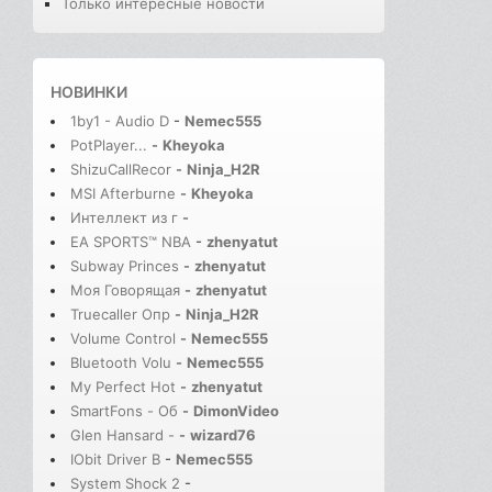
Только интересные новости
НОВИНКИ
1by1 - Audio D
-
Nemec555
PotPlayer...
-
Kheyoka
ShizuCallRecor
-
Ninja_H2R
MSI Afterburne
-
Kheyoka
Интеллект из г
-
EA SPORTS™ NBA
-
zhenyatut
Subway Princes
-
zhenyatut
Моя Говорящая
-
zhenyatut
Truecaller Опр
-
Ninja_H2R
Volume Control
-
Nemec555
Bluetooth Volu
-
Nemec555
My Perfect Hot
-
zhenyatut
SmartFons - Об
-
DimonVideo
Glen Hansard -
-
wizard76
IObit Driver B
-
Nemec555
System Shock 2
-