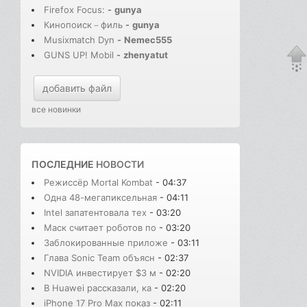
Firefox Focus:
-
gunya
Кинопоиск－филь
-
gunya
Musixmatch Dyn
-
Nemec555
GUNS UP! Mobil
-
zhenyatut
добавить файл
все новинки
ПОСЛЕДНИЕ
НОВОСТИ
Режиссёр Mortal Kombat
- 04:37
Одна 48-мегапиксельная
- 04:11
Intel запатентовала тех
- 03:20
Маск считает роботов по
- 03:20
Заблокированные приложе
- 03:11
Глава Sonic Team объясн
- 02:37
NVIDIA инвестирует $3 м
- 02:20
В Huawei рассказали, ка
- 02:20
iPhone 17 Pro Max показ
- 02:11