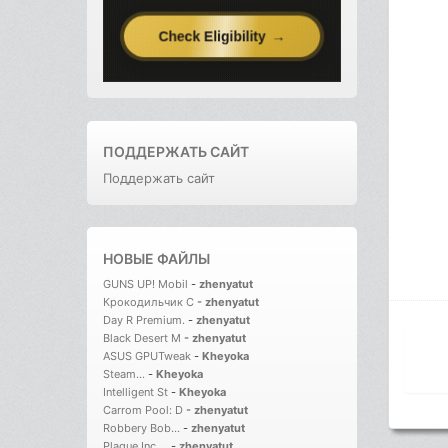
ПОДДЕРЖАТЬ САЙТ
Поддержать сайт
НОВЫЕ ФАЙЛЫ
GUNS UP! Mobil
-
zhenyatut
Крокодильчик С
-
zhenyatut
Day R Premium.
-
zhenyatut
Black Desert M
-
zhenyatut
ASUS GPUTweak
-
Kheyoka
Steam...
-
Kheyoka
Intelligent St
-
Kheyoka
Carrom Pool: D
-
zhenyatut
Robbery Bob...
-
zhenyatut
Plague Inc....
-
zhenyatut