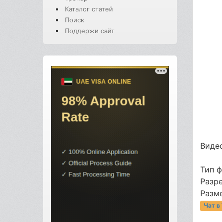
Каталог статей
Поиск
Поддержи сайт
Видео
Тип 
Разре
Разме
Чат в