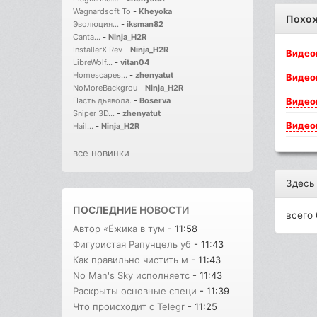
Wagnardsoft To
-
Kheyoka
Похо
Эволюция...
-
iksman82
Canta...
-
Ninja_H2R
InstallerX Rev
-
Ninja_H2R
Видео
LibreWolf...
-
vitan04
Homescapes...
-
zhenyatut
Видео
NoMoreBackgrou
-
Ninja_H2R
Видео
Пасть дьявола.
-
Boserva
Sniper 3D...
-
zhenyatut
Видео
Hail...
-
Ninja_H2R
все новинки
Здесь
ПОСЛЕДНИЕ
НОВОСТИ
всего 
Автор «Ёжика в тум
- 11:58
Фигуристая Рапунцель уб
- 11:43
Как правильно чистить м
- 11:43
No Man's Sky исполняетс
- 11:43
Раскрыты основные специ
- 11:39
Что происходит с Telegr
- 11:25