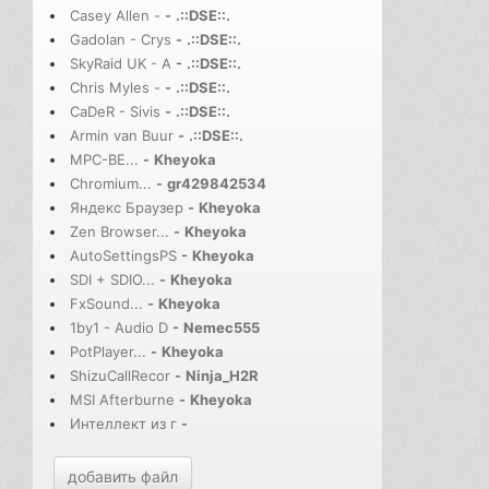
Casey Allen -
-
.::DSE::.
Gadolan - Crys
-
.::DSE::.
SkyRaid UK - A
-
.::DSE::.
Chris Myles -
-
.::DSE::.
CaDeR - Sivis
-
.::DSE::.
Armin van Buur
-
.::DSE::.
MPC-BE...
-
Kheyoka
Chromium...
-
gr429842534
Яндекс Браузер
-
Kheyoka
Zen Browser...
-
Kheyoka
AutoSettingsPS
-
Kheyoka
SDI + SDIO...
-
Kheyoka
FxSound...
-
Kheyoka
1by1 - Audio D
-
Nemec555
PotPlayer...
-
Kheyoka
ShizuCallRecor
-
Ninja_H2R
MSI Afterburne
-
Kheyoka
Интеллект из г
-
добавить файл