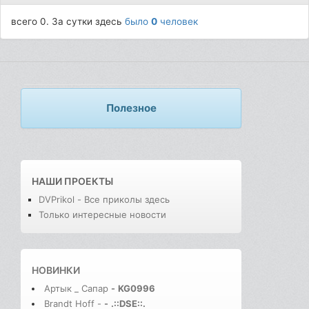
всего 0. За сутки здесь
было
0
человек
Полезное
НАШИ ПРОЕКТЫ
DVPrikol - Все приколы здесь
Только интересные новости
НОВИНКИ
Артык _ Сапар
-
KG0996
Brandt Hoff -
-
.::DSE::.