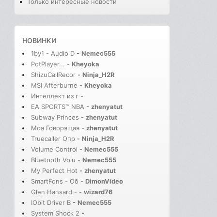
Только интересные новости
НОВИНКИ
1by1 - Audio D
-
Nemec555
PotPlayer...
-
Kheyoka
ShizuCallRecor
-
Ninja_H2R
MSI Afterburne
-
Kheyoka
Интеллект из г
-
EA SPORTS™ NBA
-
zhenyatut
Subway Princes
-
zhenyatut
Моя Говорящая
-
zhenyatut
Truecaller Опр
-
Ninja_H2R
Volume Control
-
Nemec555
Bluetooth Volu
-
Nemec555
My Perfect Hot
-
zhenyatut
SmartFons - Об
-
DimonVideo
Glen Hansard -
-
wizard76
IObit Driver B
-
Nemec555
System Shock 2
-