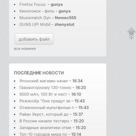
Firefox Focus:
-
gunya
Кинопоиск－филь
-
gunya
Musixmatch Dyn
-
Nemec555
GUNS UP! Mobil
-
zhenyatut
добавить файл
все новинки
ПОСЛЕДНИЕ
НОВОСТИ
Японский магазин начал
- 16:34
Газомоторному 130-тонно
- 16:20
9000 мАч, 100 Вт и нест
- 16:10
Режиссёр "Они придут за
- 15:43
Отмененный мультфильм п
- 15:43
Райан Херст, который до
- 15:37
В России начали тестиро
- 15:20
Западные аналитики отме
- 15:20
Топ-10 городов мира по
- 15:14