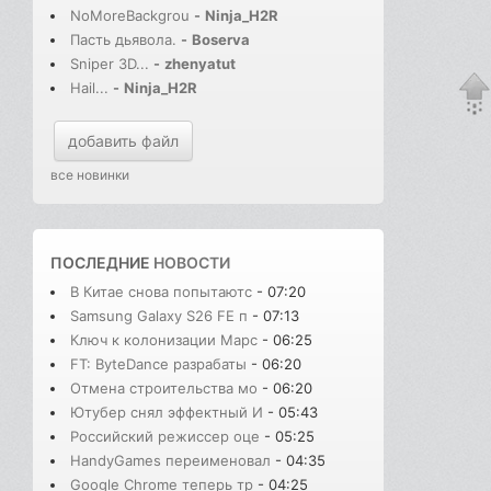
NoMoreBackgrou
-
Ninja_H2R
Пасть дьявола.
-
Boserva
Sniper 3D...
-
zhenyatut
Hail...
-
Ninja_H2R
добавить файл
все новинки
ПОСЛЕДНИЕ
НОВОСТИ
В Китае снова попытаютс
- 07:20
Samsung Galaxy S26 FE п
- 07:13
Ключ к колонизации Марс
- 06:25
FT: ByteDance разрабаты
- 06:20
Отмена строительства мо
- 06:20
Ютубер снял эффектный И
- 05:43
Российский режиссер оце
- 05:25
HandyGames переименовал
- 04:35
Google Chrome теперь тр
- 04:25