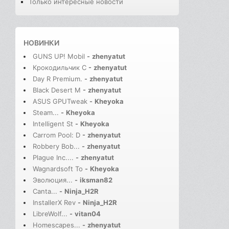
Только интересные новости
НОВИНКИ
GUNS UP! Mobil
-
zhenyatut
Крокодильчик С
-
zhenyatut
Day R Premium.
-
zhenyatut
Black Desert M
-
zhenyatut
ASUS GPUTweak
-
Kheyoka
Steam...
-
Kheyoka
Intelligent St
-
Kheyoka
Carrom Pool: D
-
zhenyatut
Robbery Bob...
-
zhenyatut
Plague Inc....
-
zhenyatut
Wagnardsoft To
-
Kheyoka
Эволюция...
-
iksman82
Canta...
-
Ninja_H2R
InstallerX Rev
-
Ninja_H2R
LibreWolf...
-
vitan04
Homescapes...
-
zhenyatut