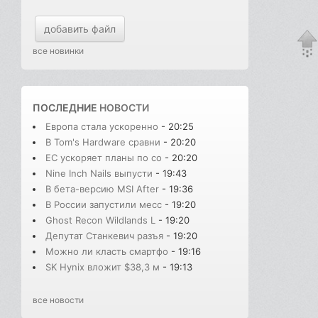
добавить файл
все новинки
ПОСЛЕДНИЕ
НОВОСТИ
Европа стала ускоренно
- 20:25
В Tom's Hardware сравни
- 20:20
ЕС ускоряет планы по со
- 20:20
Nine Inch Nails выпусти
- 19:43
В бета-версию MSI After
- 19:36
В России запустили месс
- 19:20
Ghost Recon Wildlands L
- 19:20
Депутат Станкевич разъя
- 19:20
Можно ли класть смартфо
- 19:16
SK Hynix вложит $38,3 м
- 19:13
все новости