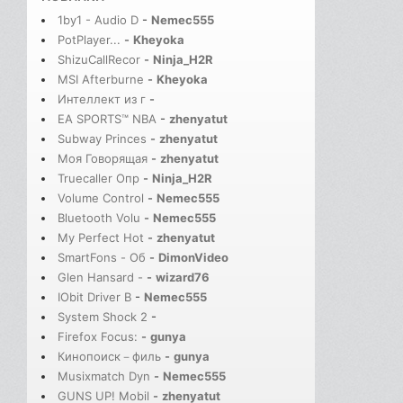
1by1 - Audio D
-
Nemec555
PotPlayer...
-
Kheyoka
ShizuCallRecor
-
Ninja_H2R
MSI Afterburne
-
Kheyoka
Интеллект из г
-
EA SPORTS™ NBA
-
zhenyatut
Subway Princes
-
zhenyatut
Моя Говорящая
-
zhenyatut
Truecaller Опр
-
Ninja_H2R
Volume Control
-
Nemec555
Bluetooth Volu
-
Nemec555
My Perfect Hot
-
zhenyatut
SmartFons - Об
-
DimonVideo
Glen Hansard -
-
wizard76
IObit Driver B
-
Nemec555
System Shock 2
-
Firefox Focus:
-
gunya
Кинопоиск－филь
-
gunya
Musixmatch Dyn
-
Nemec555
GUNS UP! Mobil
-
zhenyatut