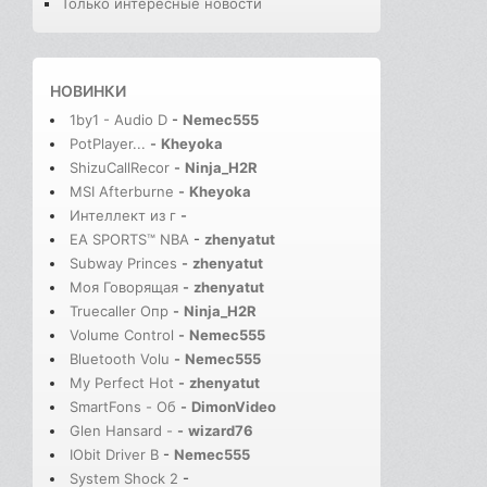
Только интересные новости
НОВИНКИ
1by1 - Audio D
-
Nemec555
PotPlayer...
-
Kheyoka
ShizuCallRecor
-
Ninja_H2R
MSI Afterburne
-
Kheyoka
Интеллект из г
-
EA SPORTS™ NBA
-
zhenyatut
Subway Princes
-
zhenyatut
Моя Говорящая
-
zhenyatut
Truecaller Опр
-
Ninja_H2R
Volume Control
-
Nemec555
Bluetooth Volu
-
Nemec555
My Perfect Hot
-
zhenyatut
SmartFons - Об
-
DimonVideo
Glen Hansard -
-
wizard76
IObit Driver B
-
Nemec555
System Shock 2
-