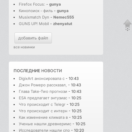
Firefox Focus:
-
gunya
Кинопоиск－филь
-
gunya
Musixmatch Dyn
-
Nemec555
GUNS UP! Mobil
-
zhenyatut
добавить файл
все новинки
ПОСЛЕДНИЕ
НОВОСТИ
DigixArt анонсировала с
- 10:43
Джон Ромеро рассказал,
- 10:43
Глава Take-Two прогнози
- 10:43
ESA предлагает энтузиас
- 10:25
Что происходит с Telegr
- 10:25
Что происходит с интерн
- 10:25
Как изменение климата в
- 10:25
Ученые нашли древнеримс
- 10:25
Исследователи нашли спо
- 10:20