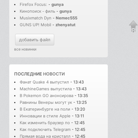
Firefox Focus:
-
gunya
Кинопоиск－филь
-
gunya
Musixmatch Dyn
-
Nemec555
GUNS UP! Mobil
-
zhenyatut
добавить файл
все новинки
ПОСЛЕДНИЕ
НОВОСТИ
Фанат Quake 4 выпустил
- 13:43
MachineGames выпустила
- 13:43
В Pokemon GO анонсирова
- 13:35
Равнины Венеры могут ук
- 13:25
В Екатеринбурге на поли
- 13:20
Инновации в стиле Apple
- 13:11
Как изменить браузер по
- 12:45
Как подключить Telegram
- 12:45
Прямая вода на кристалл
- 12:45