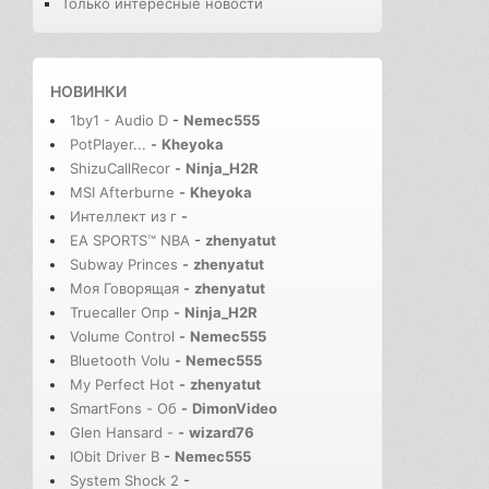
Только интересные новости
НОВИНКИ
1by1 - Audio D
-
Nemec555
PotPlayer...
-
Kheyoka
ShizuCallRecor
-
Ninja_H2R
MSI Afterburne
-
Kheyoka
Интеллект из г
-
EA SPORTS™ NBA
-
zhenyatut
Subway Princes
-
zhenyatut
Моя Говорящая
-
zhenyatut
Truecaller Опр
-
Ninja_H2R
Volume Control
-
Nemec555
Bluetooth Volu
-
Nemec555
My Perfect Hot
-
zhenyatut
SmartFons - Об
-
DimonVideo
Glen Hansard -
-
wizard76
IObit Driver B
-
Nemec555
System Shock 2
-