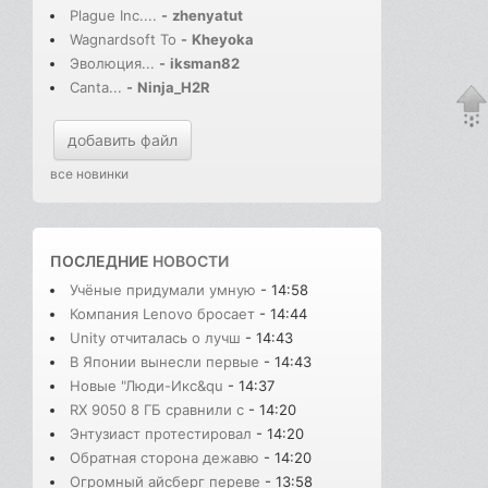
Plague Inc....
-
zhenyatut
Wagnardsoft To
-
Kheyoka
Эволюция...
-
iksman82
Canta...
-
Ninja_H2R
добавить файл
все новинки
ПОСЛЕДНИЕ
НОВОСТИ
Учёные придумали умную
- 14:58
Компания Lenovo бросает
- 14:44
Unity отчиталась о лучш
- 14:43
В Японии вынесли первые
- 14:43
Новые "Люди-Икс&qu
- 14:37
RX 9050 8 ГБ сравнили с
- 14:20
Энтузиаст протестировал
- 14:20
Обратная сторона дежавю
- 14:20
Огромный айсберг переве
- 13:58