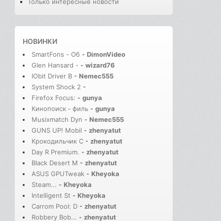
Только интересные новости
НОВИНКИ
SmartFons - Об
-
DimonVideo
Glen Hansard -
-
wizard76
IObit Driver B
-
Nemec555
System Shock 2
-
Firefox Focus:
-
gunya
Кинопоиск－филь
-
gunya
Musixmatch Dyn
-
Nemec555
GUNS UP! Mobil
-
zhenyatut
Крокодильчик С
-
zhenyatut
Day R Premium.
-
zhenyatut
Black Desert M
-
zhenyatut
ASUS GPUTweak
-
Kheyoka
Steam...
-
Kheyoka
Intelligent St
-
Kheyoka
Carrom Pool: D
-
zhenyatut
Robbery Bob...
-
zhenyatut