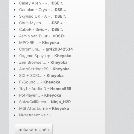
Casey Allen -
-
.::DSE::.
Gadolan - Crys
-
.::DSE::.
SkyRaid UK - A
-
.::DSE::.
Chris Myles -
-
.::DSE::.
CaDeR - Sivis
-
.::DSE::.
Armin van Buur
-
.::DSE::.
MPC-BE...
-
Kheyoka
Chromium...
-
gr429842534
Яндекс Браузер
-
Kheyoka
Zen Browser...
-
Kheyoka
AutoSettingsPS
-
Kheyoka
SDI + SDIO...
-
Kheyoka
FxSound...
-
Kheyoka
1by1 - Audio D
-
Nemec555
PotPlayer...
-
Kheyoka
ShizuCallRecor
-
Ninja_H2R
MSI Afterburne
-
Kheyoka
Интеллект из г
-
добавить файл