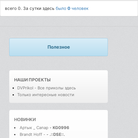
всего 0. За сутки здесь
было
0
человек
Полезное
НАШИ ПРОЕКТЫ
DVPrikol - Все приколы здесь
Только интересные новости
НОВИНКИ
Артык _ Сапар
-
KG0996
Brandt Hoff -
-
.::DSE::.