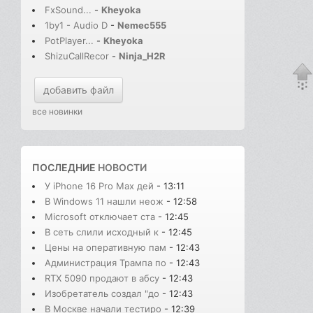
FxSound...
-
Kheyoka
1by1 - Audio D
-
Nemec555
PotPlayer...
-
Kheyoka
ShizuCallRecor
-
Ninja_H2R
добавить файл
все новинки
ПОСЛЕДНИЕ
НОВОСТИ
У iPhone 16 Pro Max дей
- 13:11
В Windows 11 нашли неож
- 12:58
Microsoft отключает ста
- 12:45
В сеть слили исходный к
- 12:45
Цены на оперативную пам
- 12:43
Администрация Трампа по
- 12:43
RTX 5090 продают в абсу
- 12:43
Изобретатель создал "до
- 12:43
В Москве начали тестиро
- 12:39