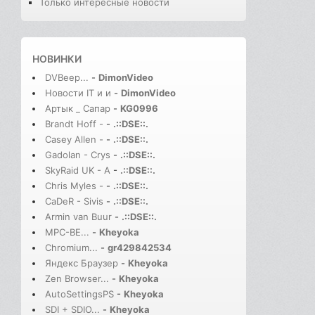
Только интересные новости
НОВИНКИ
DVBeep...
-
DimonVideo
Новости IT и и
-
DimonVideo
Артык _ Сапар
-
KG0996
Brandt Hoff -
-
.::DSE::.
Casey Allen -
-
.::DSE::.
Gadolan - Crys
-
.::DSE::.
SkyRaid UK - A
-
.::DSE::.
Chris Myles -
-
.::DSE::.
CaDeR - Sivis
-
.::DSE::.
Armin van Buur
-
.::DSE::.
MPC-BE...
-
Kheyoka
Chromium...
-
gr429842534
Яндекс Браузер
-
Kheyoka
Zen Browser...
-
Kheyoka
AutoSettingsPS
-
Kheyoka
SDI + SDIO...
-
Kheyoka