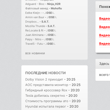
Adguard - Bloc
-
Ninja_H2R
Похо
Файловый менед
-
Muhoflu
Eelke Kleijn -
-
.::DSE::.
Armin van Buur
-
.::DSE::.
Видео
Dropbox...
-
S.A.T.
Mozilla Thunde
-
S.A.T.
Видео
Re:Locate & Ri
-
.::DSE::.
Видео
Juan Alminana
-
.::DSE::.
Paipy - Nitro
-
.::DSE::.
Видео
Travel5 - Futu
-
.::DSE::.
все новинки
Здесь
ПОСЛЕДНИЕ
НОВОСТИ
всего 
Dolby Vision 2 приходит
- 20:25
AOC представила монитор
- 20:25
Гибридный кроссовер Rox
- 20:20
Tesla добилась секретно
- 20:20
Стоимость программы ато
- 20:20
Hyundai испытала первог
- 20:20