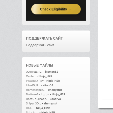
ПОДДЕРЖАТЬ САЙТ
Поддержать сайт
НОВЫЕ ФАЙЛЫ
Эволюция...
-
iksman82
Canta...
-
Ninja_H2R
InstallerX Rev
-
Ninja_H2R
LibreWolf...
-
vitan04
Homescapes...
-
zhenyatut
NoMoreBackgrou
-
Ninja_H2R
Пасть дьявола.
-
Boserva
Sniper 3D...
-
zhenyatut
Hail...
-
Ninja_H2R
Shizuku...
-
Ninja_H2R