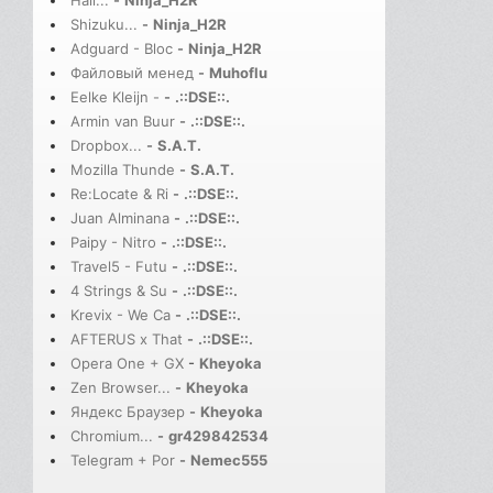
Hail...
-
Ninja_H2R
Shizuku...
-
Ninja_H2R
Adguard - Bloc
-
Ninja_H2R
Файловый менед
-
Muhoflu
Eelke Kleijn -
-
.::DSE::.
Armin van Buur
-
.::DSE::.
Dropbox...
-
S.A.T.
Mozilla Thunde
-
S.A.T.
Re:Locate & Ri
-
.::DSE::.
Juan Alminana
-
.::DSE::.
Paipy - Nitro
-
.::DSE::.
Travel5 - Futu
-
.::DSE::.
4 Strings & Su
-
.::DSE::.
Krevix - We Ca
-
.::DSE::.
AFTERUS x That
-
.::DSE::.
Opera One + GX
-
Kheyoka
Zen Browser...
-
Kheyoka
Яндекс Браузер
-
Kheyoka
Chromium...
-
gr429842534
Telegram + Por
-
Nemec555