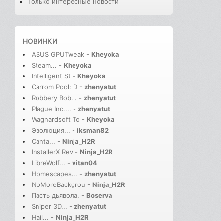
Только интересные новости
НОВИНКИ
ASUS GPUTweak
-
Kheyoka
Steam...
-
Kheyoka
Intelligent St
-
Kheyoka
Carrom Pool: D
-
zhenyatut
Robbery Bob...
-
zhenyatut
Plague Inc....
-
zhenyatut
Wagnardsoft To
-
Kheyoka
Эволюция...
-
iksman82
Canta...
-
Ninja_H2R
InstallerX Rev
-
Ninja_H2R
LibreWolf...
-
vitan04
Homescapes...
-
zhenyatut
NoMoreBackgrou
-
Ninja_H2R
Пасть дьявола.
-
Boserva
Sniper 3D...
-
zhenyatut
Hail...
-
Ninja_H2R