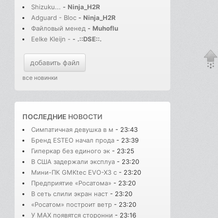
Shizuku...
-
Ninja_H2R
Adguard - Bloc
-
Ninja_H2R
Файловый менед
-
Muhoflu
Eelke Kleijn -
-
.::DSE::.
добавить файл
все новинки
ПОСЛЕДНИЕ
НОВОСТИ
Симпатичная девушка в м
- 23:43
Бренд ESTEO начал прода
- 23:39
Гиперкар без единого эк
- 23:25
В США задержали эксплуа
- 23:20
Мини-ПК GMKtec EVO-X3 с
- 23:20
Предприятие «Росатома»
- 23:20
В сеть слили экран наст
- 23:20
«Росатом» построит ветр
- 23:20
У MAX появятся сторонни
- 23:16