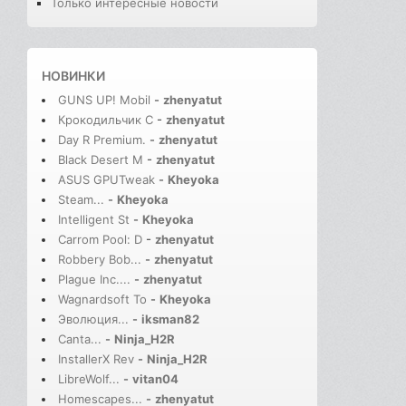
Только интересные новости
НОВИНКИ
GUNS UP! Mobil
-
zhenyatut
Крокодильчик С
-
zhenyatut
Day R Premium.
-
zhenyatut
Black Desert M
-
zhenyatut
ASUS GPUTweak
-
Kheyoka
Steam...
-
Kheyoka
Intelligent St
-
Kheyoka
Carrom Pool: D
-
zhenyatut
Robbery Bob...
-
zhenyatut
Plague Inc....
-
zhenyatut
Wagnardsoft To
-
Kheyoka
Эволюция...
-
iksman82
Canta...
-
Ninja_H2R
InstallerX Rev
-
Ninja_H2R
LibreWolf...
-
vitan04
Homescapes...
-
zhenyatut