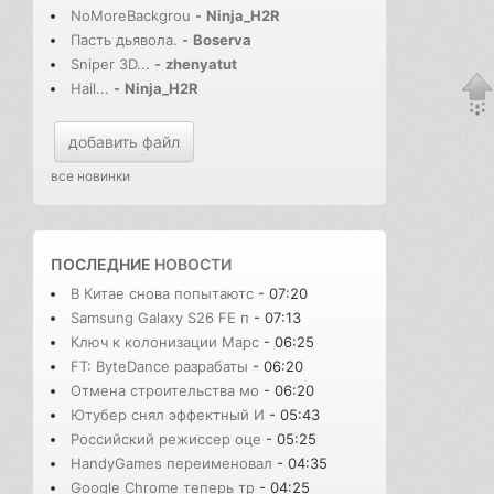
NoMoreBackgrou
-
Ninja_H2R
Пасть дьявола.
-
Boserva
Sniper 3D...
-
zhenyatut
Hail...
-
Ninja_H2R
добавить файл
все новинки
ПОСЛЕДНИЕ
НОВОСТИ
В Китае снова попытаютс
- 07:20
Samsung Galaxy S26 FE п
- 07:13
Ключ к колонизации Марс
- 06:25
FT: ByteDance разрабаты
- 06:20
Отмена строительства мо
- 06:20
Ютубер снял эффектный И
- 05:43
Российский режиссер оце
- 05:25
HandyGames переименовал
- 04:35
Google Chrome теперь тр
- 04:25