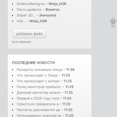
NoMoreBackgrou
-
Ninja_H2R
Пасть дьявола.
-
Boserva
Sniper 3D...
-
zhenyatut
Hail...
-
Ninja_H2R
добавить файл
все новинки
ПОСЛЕДНИЕ
НОВОСТИ
Раскрыты основные специ
- 11:39
Что происходит с Telegr
- 11:25
Что происходит с интерн
- 11:25
Полку монстров прибыло:
- 11:25
Далекий магнетар может
- 11:25
Первый в 2026 году пуск
- 11:20
Cybertruck превратили в
- 11:20
Пентагон рассекретил де
- 11:20
Потенциально опасный ас
- 11:20