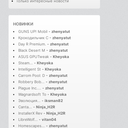
Только интересные новости
НОВИНКИ
GUNS UP! Mobil
-
zhenyatut
Крокодильчик С
-
zhenyatut
Day R Premium.
-
zhenyatut
Black Desert M
-
zhenyatut
ASUS GPUTweak
-
Kheyoka
Steam...
-
Kheyoka
Intelligent St
-
Kheyoka
Carrom Pool: D
-
zhenyatut
Robbery Bob...
-
zhenyatut
Plague Inc....
-
zhenyatut
Wagnardsoft To
-
Kheyoka
Эволюция...
-
iksman82
Canta...
-
Ninja_H2R
InstallerX Rev
-
Ninja_H2R
LibreWolf...
-
vitan04
Homescapes...
-
zhenyatut