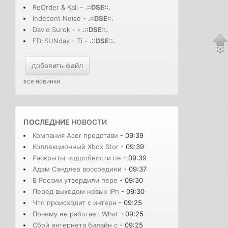
ReOrder & Kali
-
.::DSE::.
Indecent Noise
-
.::DSE::.
David Surok -
-
.::DSE::.
ED-SUNday - Ti
-
.::DSE::.
добавить файл
все новинки
ПОСЛЕДНИЕ
НОВОСТИ
Компания Acer представи
- 09:39
Коллекционный Xbox Stor
- 09:39
Раскрыты подробности пе
- 09:39
Адам Сэндлер воссоедини
- 09:37
В России утвердили пере
- 09:30
Перед выходом новых iPh
- 09:30
Что происходит с интерн
- 09:25
Почему не работает What
- 09:25
Сбой интернета билайн с
- 09:25