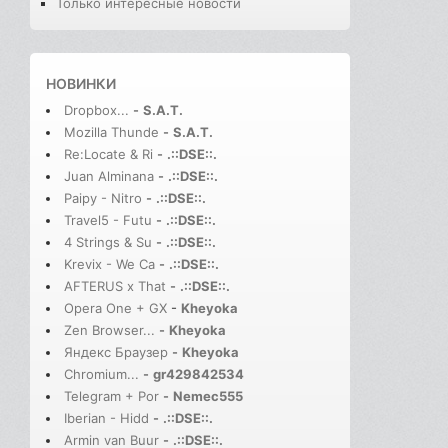
Только интересные новости
НОВИНКИ
Dropbox...
-
S.A.T.
Mozilla Thunde
-
S.A.T.
Re:Locate & Ri
-
.::DSE::.
Juan Alminana
-
.::DSE::.
Paipy - Nitro
-
.::DSE::.
Travel5 - Futu
-
.::DSE::.
4 Strings & Su
-
.::DSE::.
Krevix - We Ca
-
.::DSE::.
AFTERUS x That
-
.::DSE::.
Opera One + GX
-
Kheyoka
Zen Browser...
-
Kheyoka
Яндекс Браузер
-
Kheyoka
Chromium...
-
gr429842534
Telegram + Por
-
Nemec555
Iberian - Hidd
-
.::DSE::.
Armin van Buur
-
.::DSE::.