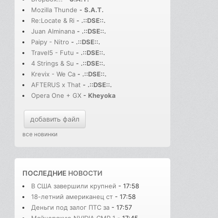
Mozilla Thunde
-
S.A.T.
Re:Locate & Ri
-
.::DSE::.
Juan Alminana
-
.::DSE::.
Paipy - Nitro
-
.::DSE::.
Travel5 - Futu
-
.::DSE::.
4 Strings & Su
-
.::DSE::.
Krevix - We Ca
-
.::DSE::.
AFTERUS x That
-
.::DSE::.
Opera One + GX
-
Kheyoka
добавить файл
все новинки
ПОСЛЕДНИЕ
НОВОСТИ
В США завершили крупней
- 17:58
18-летний американец ст
- 17:58
Деньги под залог ПТС за
- 17:57