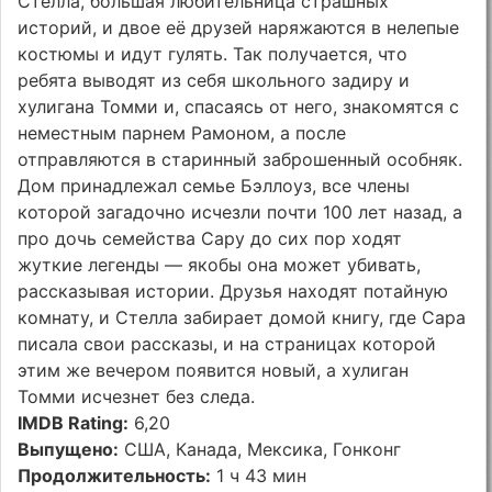
Стелла, большая любительница страшных
историй, и двое её друзей наряжаются в нелепые
костюмы и идут гулять. Так получается, что
ребята выводят из себя школьного задиру и
хулигана Томми и, спасаясь от него, знакомятся с
неместным парнем Рамоном, а после
отправляются в старинный заброшенный особняк.
Дом принадлежал семье Бэллоуз, все члены
которой загадочно исчезли почти 100 лет назад, а
про дочь семейства Сару до сих пор ходят
жуткие легенды — якобы она может убивать,
рассказывая истории. Друзья находят потайную
комнату, и Стелла забирает домой книгу, где Сара
писала свои рассказы, и на страницах которой
этим же вечером появится новый, а хулиган
Томми исчезнет без следа.
IMDB Rating:
6,20
Выпущено:
США, Канада, Мексика, Гонконг
Продолжительность:
1 ч 43 мин