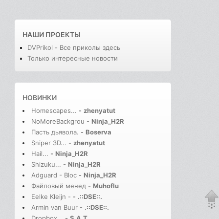
НАШИ ПРОЕКТЫ
DVPrikol - Все приколы здесь
Только интересные новости
НОВИНКИ
Homescapes...
-
zhenyatut
NoMoreBackgrou
-
Ninja_H2R
Пасть дьявола.
-
Boserva
Sniper 3D...
-
zhenyatut
Hail...
-
Ninja_H2R
Shizuku...
-
Ninja_H2R
Adguard - Bloc
-
Ninja_H2R
Файловый менед
-
Muhoflu
Eelke Kleijn -
-
.::DSE::.
Armin van Buur
-
.::DSE::.
Dropbox...
-
S.A.T.