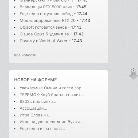
Майнерскую NVIDIA CMP 1
- 17:45
Владельцы RTX 5090 нача
- 17:45
Еще одна потужная побед
- 17:44
Модифицированные RTX 20
- 17:43
Ubisoft готовится занов
- 17:43
Claude Opus 5 удалил ве
- 17:43
Почему в World of Warcr
- 17:43
все новости
НОВОЕ НА
ФОРУМЕ
Уважаемые Омичи и гости гор...
ТЕРЕМОК-Клуб братьев наших ...
6303с прошивка...
Ассоциации...
Игра Слова =)...
Игра на две последние буквы...
Еще одна игра слова...