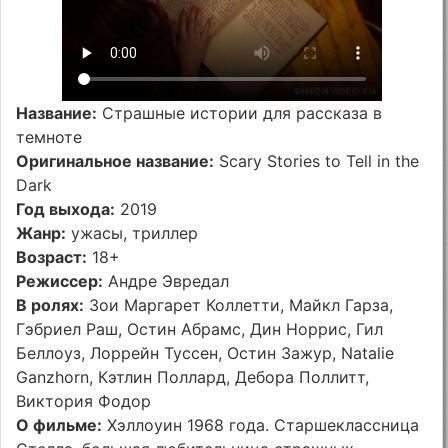
Название:
Страшные истории для рассказа в
темноте
Оригинальное название:
Scary Stories to Tell in the
Dark
Год выхода:
2019
Жанр:
ужасы, триллер
Возраст:
18+
Режиссер:
Андре Эвредал
В ролях:
Зои Маргарет Коллетти, Майкл Гарза,
Гэбриел Раш, Остин Абрамс, Дин Норрис, Гил
Беллоуз, Лоррейн Туссен, Остин Зажур, Natalie
Ganzhorn, Кэтлин Поллард, Дебора Поллитт,
Виктория Фодор
О фильме:
Хэллоуин 1968 года. Старшеклассница