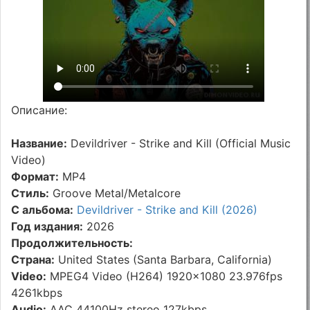
Описание:
Название:
Devildriver - Strike and Kill (Official Music
Video)
Формат:
MP4
Стиль:
Groove Metal/Metalcore
С альбома:
Devildriver - Strike and Kill (2026)
Год издания:
2026
Продолжительность:
Страна:
United States (Santa Barbara, California)
Video:
MPEG4 Video (H264) 1920x1080 23.976fps
4261kbps
Audio:
AAC 44100Hz stereo 127kbps