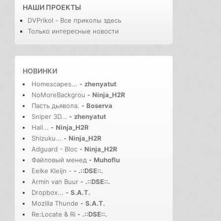
НАШИ ПРОЕКТЫ
DVPrikol - Все приколы здесь
Только интересные новости
НОВИНКИ
Homescapes...
-
zhenyatut
NoMoreBackgrou
-
Ninja_H2R
Пасть дьявола.
-
Boserva
Sniper 3D...
-
zhenyatut
Hail...
-
Ninja_H2R
Shizuku...
-
Ninja_H2R
Adguard - Bloc
-
Ninja_H2R
Файловый менед
-
Muhoflu
Eelke Kleijn -
-
.::DSE::.
Armin van Buur
-
.::DSE::.
Dropbox...
-
S.A.T.
Mozilla Thunde
-
S.A.T.
Re:Locate & Ri
-
.::DSE::.