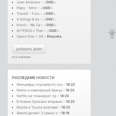
Juan Alminana
-
.::DSE::.
Paipy - Nitro
-
.::DSE::.
Travel5 - Futu
-
.::DSE::.
4 Strings & Su
-
.::DSE::.
Krevix - We Ca
-
.::DSE::.
AFTERUS x That
-
.::DSE::.
Opera One + GX
-
Kheyoka
добавить файл
все новинки
ПОСЛЕДНИЕ
НОВОСТИ
Минцифры опровергло слу
- 18:20
Nismo и ювелирный бренд
- 18:20
Netflix не планирует пр
- 18:20
В Новом Орлеане впервые
- 18:20
Mazda и Toyota возглави
- 18:20
Xiaomi делает 3 самых к
- 18:16