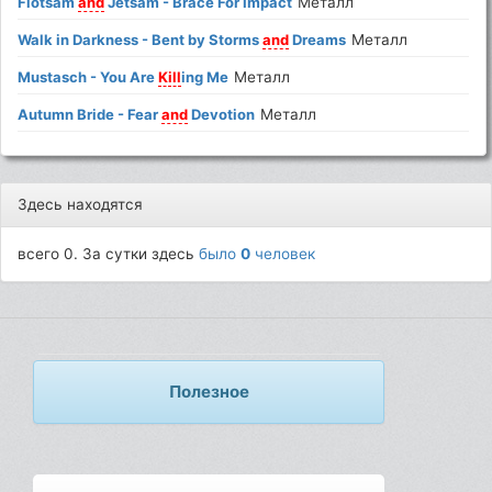
Flotsam
and
Jetsam - Brace For Impact
Металл
Walk in Darkness - Bent by Storms
and
Dreams
Металл
Mustasch - You Are
Kill
ing Me
Металл
Autumn Bride - Fear
and
Devotion
Металл
Здесь находятся
всего 0. За сутки здесь
было
0
человек
Полезное