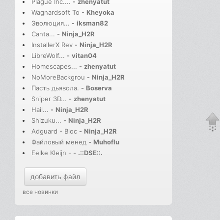
Plague Inc....
-
zhenyatut
Wagnardsoft To
-
Kheyoka
Эволюция...
-
iksman82
Canta...
-
Ninja_H2R
InstallerX Rev
-
Ninja_H2R
LibreWolf...
-
vitan04
Homescapes...
-
zhenyatut
NoMoreBackgrou
-
Ninja_H2R
Пасть дьявола.
-
Boserva
Sniper 3D...
-
zhenyatut
Hail...
-
Ninja_H2R
Shizuku...
-
Ninja_H2R
Adguard - Bloc
-
Ninja_H2R
Файловый менед
-
Muhoflu
Eelke Kleijn -
-
.::DSE::.
добавить файл
все новинки