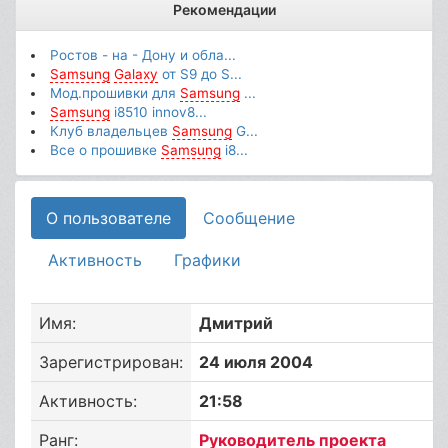
Рекомендации
Ростов - на - Дону и обла...
Samsung
Galaxy
от S9 до S...
Мод.прошивки для
Samsung
...
Samsung
i8510 innov8...
Клуб владельцев
Samsung
G...
Все о прошивке
Samsung
i8...
О пользователе
Сообщение
Активность
Графики
Имя:
Дмитрий
Зарегистрирован:
24 июля 2004
Активность:
21:58
Ранг:
Руководитель проекта