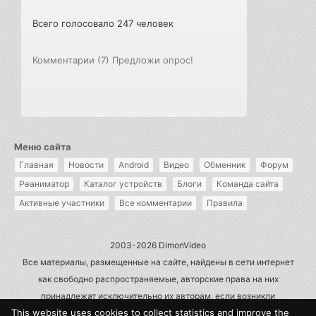
Всего голосовало 247 человек
Комментарии (7)
Предложи опрос!
Меню сайта
Главная
Новости
Android
Видео
Обменник
Форум
Реаниматор
Каталог устройств
Блоги
Команда сайта
Активные участники
Все комментарии
Правила
2003-2026 DimonVideo
Все материалы, размещенные на сайте, найдены в сети интернет
как свободно распространяемые, авторские права на них
принадлежат исключительно их авторам, если возникли
This website uses cookies to collect statistics and improve the
претензии - пишите на admin@dimonvideo.ru