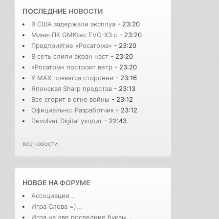
ПОСЛЕДНИЕ
НОВОСТИ
В США задержали эксплуа
- 23:20
Мини-ПК GMKtec EVO-X3 с
- 23:20
Предприятие «Росатома»
- 23:20
В сеть слили экран наст
- 23:20
«Росатом» построит ветр
- 23:20
У MAX появятся сторонни
- 23:16
Японская Sharp представ
- 23:13
Все сгорит в огне войны
- 23:12
Официально: Разработчик
- 23:12
Devolver Digital уходит
- 22:43
все новости
НОВОЕ НА
ФОРУМЕ
Ассоциации...
Игра Слова =)...
Игра на две последние буквы...