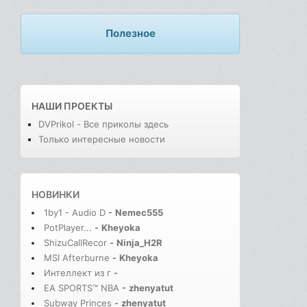
Полезное
НАШИ ПРОЕКТЫ
DVPrikol - Все приколы здесь
Только интересные новости
НОВИНКИ
1by1 - Audio D
-
Nemec555
PotPlayer...
-
Kheyoka
ShizuCallRecor
-
Ninja_H2R
MSI Afterburne
-
Kheyoka
Интеллект из г
-
EA SPORTS™ NBA
-
zhenyatut
Subway Princes
-
zhenyatut