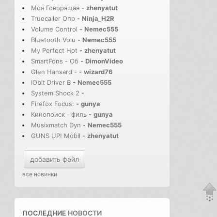
Моя Говорящая
-
zhenyatut
Truecaller Опр
-
Ninja_H2R
Volume Control
-
Nemec555
Bluetooth Volu
-
Nemec555
My Perfect Hot
-
zhenyatut
SmartFons - Об
-
DimonVideo
Glen Hansard -
-
wizard76
IObit Driver B
-
Nemec555
System Shock 2
-
Firefox Focus:
-
gunya
Кинопоиск－филь
-
gunya
Musixmatch Dyn
-
Nemec555
GUNS UP! Mobil
-
zhenyatut
добавить файл
все новинки
ПОСЛЕДНИЕ
НОВОСТИ