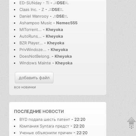
ED-SUNday - Ti
-
.::DSE::.
Claas Inc. - Z
-
.::DSE::.
Daniel Wanrooy
-
.::DSE::.
Ashampoo Music
-
Nemec555
MITorrent...
-
Kheyoka
AutoRuns...
-
Kheyoka
BZR Player...
-
Kheyoka
PrivWindoze...
-
Kheyoka
DoesNotBelong.
-
Kheyoka
Windows Mainte
-
Kheyoka
добавить файл
все новинки
ПОСЛЕДНИЕ
НОВОСТИ
BYD подала шесть патент
- 22:20
Компания Syntara предст
- 22:20
Ученые объяснили причин
- 22:20