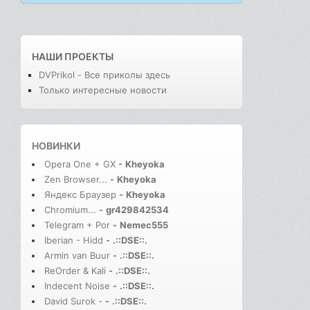
НАШИ ПРОЕКТЫ
DVPrikol - Все приколы здесь
Только интересные новости
НОВИНКИ
Opera One + GX
-
Kheyoka
Zen Browser...
-
Kheyoka
Яндекс Браузер
-
Kheyoka
Chromium...
-
gr429842534
Telegram + Por
-
Nemec555
Iberian - Hidd
-
.::DSE::.
Armin van Buur
-
.::DSE::.
ReOrder & Kali
-
.::DSE::.
Indecent Noise
-
.::DSE::.
David Surok -
-
.::DSE::.