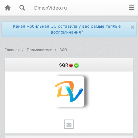
DimonVideo.ru
×
Какая мобильная ОС оставила у вас самые теплые
воспоминания?
Главная
Пользователи
SQR
SQR