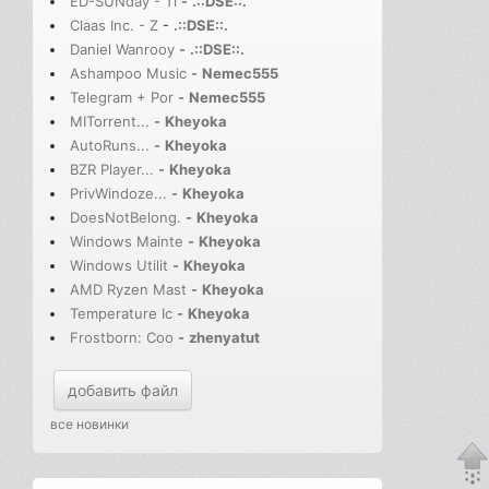
ED-SUNday - Ti
-
.::DSE::.
Claas Inc. - Z
-
.::DSE::.
Daniel Wanrooy
-
.::DSE::.
Ashampoo Music
-
Nemec555
Telegram + Por
-
Nemec555
MITorrent...
-
Kheyoka
AutoRuns...
-
Kheyoka
BZR Player...
-
Kheyoka
PrivWindoze...
-
Kheyoka
DoesNotBelong.
-
Kheyoka
Windows Mainte
-
Kheyoka
Windows Utilit
-
Kheyoka
AMD Ryzen Mast
-
Kheyoka
Temperature Ic
-
Kheyoka
Frostborn: Coo
-
zhenyatut
добавить файл
все новинки