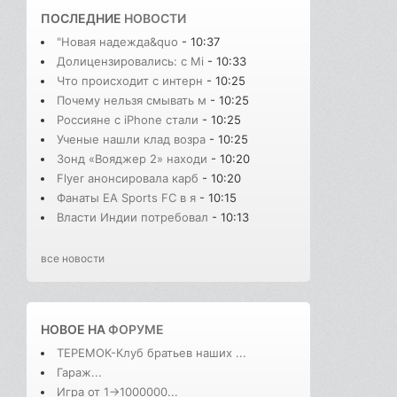
ПОСЛЕДНИЕ
НОВОСТИ
"Новая надежда&quo
- 10:37
Долицензировались: с Mi
- 10:33
Что происходит с интерн
- 10:25
Почему нельзя смывать м
- 10:25
Россияне с iPhone стали
- 10:25
Ученые нашли клад возра
- 10:25
Зонд «Вояджер 2» находи
- 10:20
Flyer анонсировала карб
- 10:20
Фанаты EA Sports FC в я
- 10:15
Власти Индии потребовал
- 10:13
все новости
НОВОЕ НА
ФОРУМЕ
ТЕРЕМОК-Клуб братьев наших ...
Гараж...
Игра от 1->1000000...