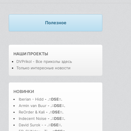
Полезное
НАШИ ПРОЕКТЫ
DVPrikol - Все приколы здесь
Только интересные новости
НОВИНКИ
Iberian - Hidd
-
.::DSE::.
Armin van Buur
-
.::DSE::.
ReOrder & Kali
-
.::DSE::.
Indecent Noise
-
.::DSE::.
David Surok -
-
.::DSE::.