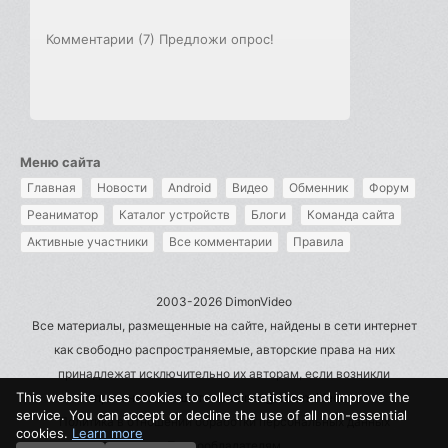
Комментарии (7)
Предложи опрос!
Меню сайта
Главная
Новости
Android
Видео
Обменник
Форум
Реаниматор
Каталог устройств
Блоги
Команда сайта
Активные участники
Все комментарии
Правила
2003-2026 DimonVideo
Все материалы, размещенные на сайте, найдены в сети интернет
как свободно распространяемые, авторские права на них
принадлежат исключительно их авторам, если возникли
This website uses cookies to collect statistics and improve the
претензии - пишите на admin@dimonvideo.ru
service. You can accept or decline the use of all non-essential
Политика в отношении обработки персональных данных
cookies.
Learn more
Правообладателям