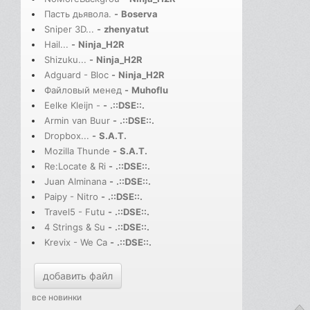
Пасть дьявола.
-
Boserva
Sniper 3D...
-
zhenyatut
Hail...
-
Ninja_H2R
Shizuku...
-
Ninja_H2R
Adguard - Bloc
-
Ninja_H2R
Файловый менед
-
Muhoflu
Eelke Kleijn -
-
.::DSE::.
Armin van Buur
-
.::DSE::.
Dropbox...
-
S.A.T.
Mozilla Thunde
-
S.A.T.
Re:Locate & Ri
-
.::DSE::.
Juan Alminana
-
.::DSE::.
Paipy - Nitro
-
.::DSE::.
Travel5 - Futu
-
.::DSE::.
4 Strings & Su
-
.::DSE::.
Krevix - We Ca
-
.::DSE::.
добавить файл
все новинки