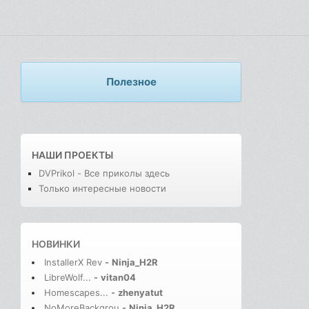
Полезное
НАШИ ПРОЕКТЫ
DVPrikol - Все приколы здесь
Только интересные новости
НОВИНКИ
InstallerX Rev
-
Ninja_H2R
LibreWolf...
-
vitan04
Homescapes...
-
zhenyatut
NoMoreBackgrou
-
Ninja_H2R