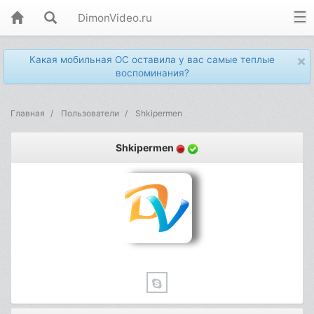
DimonVideo.ru
×
Какая мобильная ОС оставила у вас самые теплые
воспоминания?
Главная
Пользователи
Shkipermen
Shkipermen