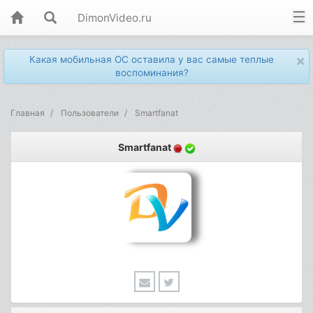
DimonVideo.ru
×
Какая мобильная ОС оставила у вас самые теплые
воспоминания?
Главная
Пользователи
Smartfanat
Smartfanat