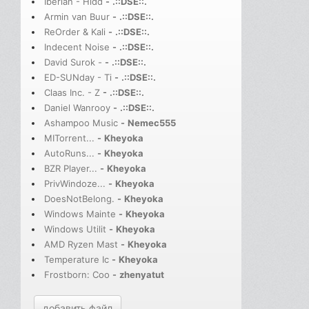
Iberian - Hidd
-
.::DSE::.
Armin van Buur
-
.::DSE::.
ReOrder & Kali
-
.::DSE::.
Indecent Noise
-
.::DSE::.
David Surok -
-
.::DSE::.
ED-SUNday - Ti
-
.::DSE::.
Claas Inc. - Z
-
.::DSE::.
Daniel Wanrooy
-
.::DSE::.
Ashampoo Music
-
Nemec555
MITorrent...
-
Kheyoka
AutoRuns...
-
Kheyoka
BZR Player...
-
Kheyoka
PrivWindoze...
-
Kheyoka
DoesNotBelong.
-
Kheyoka
Windows Mainte
-
Kheyoka
Windows Utilit
-
Kheyoka
AMD Ryzen Mast
-
Kheyoka
Temperature Ic
-
Kheyoka
Frostborn: Coo
-
zhenyatut
добавить файл