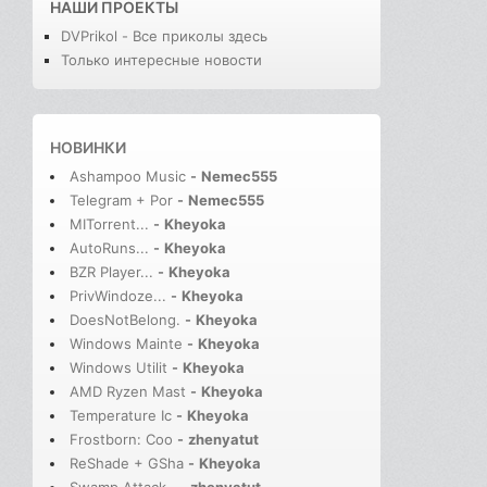
НАШИ ПРОЕКТЫ
DVPrikol - Все приколы здесь
Только интересные новости
НОВИНКИ
Ashampoo Music
-
Nemec555
Telegram + Por
-
Nemec555
MITorrent...
-
Kheyoka
AutoRuns...
-
Kheyoka
BZR Player...
-
Kheyoka
PrivWindoze...
-
Kheyoka
DoesNotBelong.
-
Kheyoka
Windows Mainte
-
Kheyoka
Windows Utilit
-
Kheyoka
AMD Ryzen Mast
-
Kheyoka
Temperature Ic
-
Kheyoka
Frostborn: Coo
-
zhenyatut
ReShade + GSha
-
Kheyoka