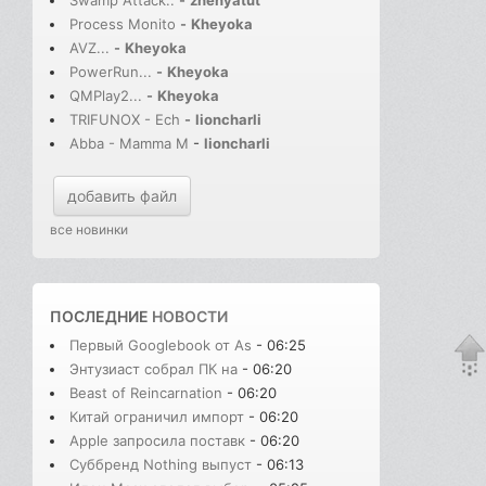
Swamp Attack..
-
zhenyatut
Process Monito
-
Kheyoka
AVZ...
-
Kheyoka
PowerRun...
-
Kheyoka
QMPlay2...
-
Kheyoka
TRIFUNOX - Ech
-
lioncharli
Abba - Mamma M
-
lioncharli
добавить файл
все новинки
ПОСЛЕДНИЕ
НОВОСТИ
Первый Googlebook от As
- 06:25
Энтузиаст собрал ПК на
- 06:20
Beast of Reincarnation
- 06:20
Китай ограничил импорт
- 06:20
Apple запросила поставк
- 06:20
Суббренд Nothing выпуст
- 06:13