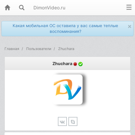
DimonVideo.ru
×
Какая мобильная ОС оставила у вас самые теплые
воспоминания?
Главная
Пользователи
Zhuchara
Zhuchara