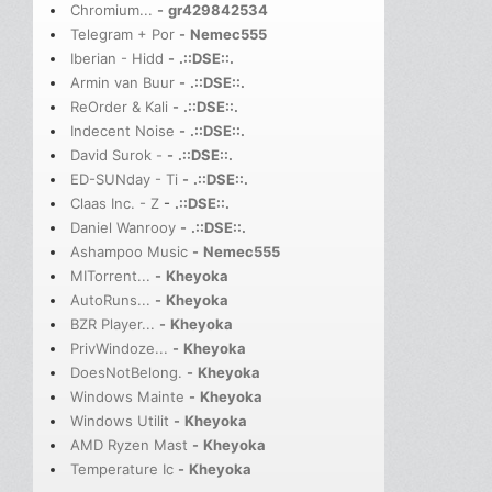
Chromium...
-
gr429842534
Telegram + Por
-
Nemec555
Iberian - Hidd
-
.::DSE::.
Armin van Buur
-
.::DSE::.
ReOrder & Kali
-
.::DSE::.
Indecent Noise
-
.::DSE::.
David Surok -
-
.::DSE::.
ED-SUNday - Ti
-
.::DSE::.
Claas Inc. - Z
-
.::DSE::.
Daniel Wanrooy
-
.::DSE::.
Ashampoo Music
-
Nemec555
MITorrent...
-
Kheyoka
AutoRuns...
-
Kheyoka
BZR Player...
-
Kheyoka
PrivWindoze...
-
Kheyoka
DoesNotBelong.
-
Kheyoka
Windows Mainte
-
Kheyoka
Windows Utilit
-
Kheyoka
AMD Ryzen Mast
-
Kheyoka
Temperature Ic
-
Kheyoka