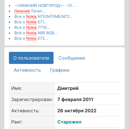
-=НИЖНИЙ НОВГОРОД=- :-))!...
Нижний
Тагил....
Все о
Nokia
N70/N70ME/N72...
Все о
Nokia
E71...
Все о
Nokia
7710...
Всё о
Nokia
N95 8GB...
Все о
Nokia
E72...
О пользователе
Сообщение
Активность
Графики
Имя:
Дмитрий
Зарегистрирован:
7 февраля 2011
Активность:
26 октября 2022
Ранг:
Старожил