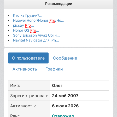
Рекомендации
Кто из Грузии?...
Huawei Honor/Honor
Pro
/Ho...
picsay
Pro
...
Honor GS
Pro
...
Sony Ericsson Vivaz U5i и...
Navitel Navigator для iPh...
О пользователе
Сообщение
Активность
Графики
Имя:
Олег
Зарегистрирован:
24 май 2007
Активность:
6 июля 2026
Ранг:
Старожил