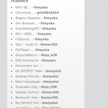
НОВИНКИ
MPC-BE...
-
Kheyoka
Chromium...
-
gr429842534
Яндекс Браузер
-
Kheyoka
Zen Browser...
-
Kheyoka
AutoSettingsPS
-
Kheyoka
SDI + SDIO...
-
Kheyoka
FxSound...
-
Kheyoka
1by1 - Audio D
-
Nemec555
PotPlayer...
-
Kheyoka
ShizuCallRecor
-
Ninja_H2R
MSI Afterburne
-
Kheyoka
Интеллект из г
-
EA SPORTS™ NBA
-
zhenyatut
Subway Princes
-
zhenyatut
Моя Говорящая
-
zhenyatut
Truecaller Опр
-
Ninja_H2R
Volume Control
-
Nemec555
Bluetooth Volu
-
Nemec555
My Perfect Hot
-
zhenyatut