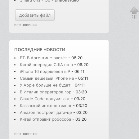
SmartFons - Об
-
DimonVideo
добавить файл
все новинки
ПОСЛЕДНИЕ
НОВОСТИ
FT: В Аргентине растёт
- 06:20
Китай опередил США по р
- 06:20
iPhone 16 подешевел в Р
- 06:11
Самый дешевый iPhone на
- 05:11
У Apple больше не будет
- 04:11
В Италии операторов гор
- 03:20
Claude Code получит авт
- 03:20
Казанский инженер запат
- 03:20
Amazon построит дата-це
- 03:20
Китай отправит робособа
- 03:20
все новости