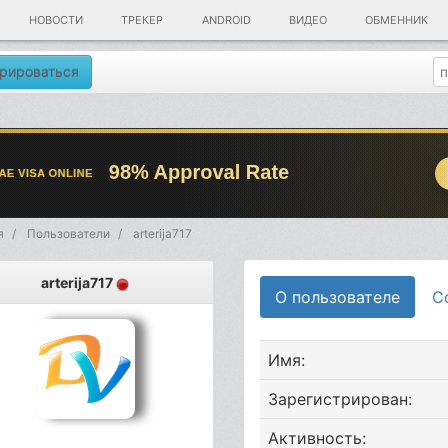
НОВОСТИ
ТРЕКЕР
ANDROID
ВИДЕО
ОБМЕННИК
рироваться
я
Пользователи
arterija717
arterija717
О пользователе
С
Имя:
Зарегистрирован:
Активность: