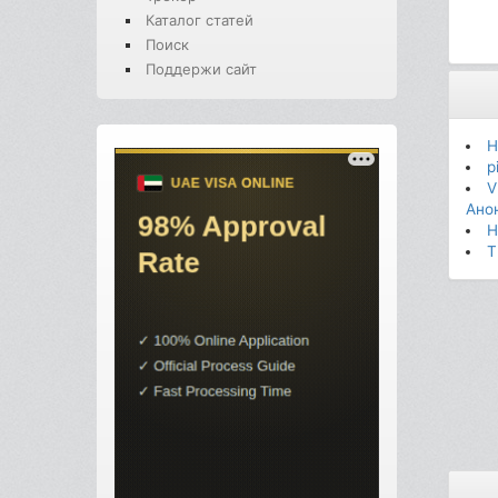
Каталог статей
Поиск
Поддержи сайт
H
p
V
Ано
H
T