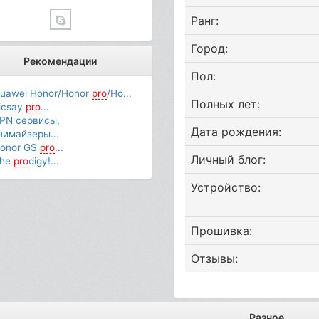
Ранг:
Город:
Рекомендации
Пол:
uawei Honor/Honor
pro
/Ho...
Полных лет:
icsay
pro
...
PN сервисы,
Дата рождения:
нимайзеры...
onor GS
pro
...
Личный блог:
he
pro
digy!...
Устройство:
Прошивка:
Отзывы:
Разное