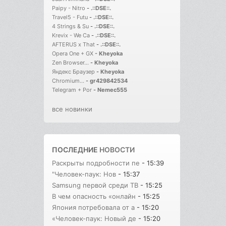
Paipy - Nitro
-
.::DSE::.
Travel5 - Futu
-
.::DSE::.
4 Strings & Su
-
.::DSE::.
Krevix - We Ca
-
.::DSE::.
AFTERUS x That
-
.::DSE::.
Opera One + GX
-
Kheyoka
Zen Browser...
-
Kheyoka
Яндекс Браузер
-
Kheyoka
Chromium...
-
gr429842534
Telegram + Por
-
Nemec555
все новинки
ПОСЛЕДНИЕ
НОВОСТИ
Раскрыты подробности пе
- 15:39
"Человек-паук: Нов
- 15:37
Samsung первой среди ТВ
- 15:25
В чем опасность «онлайн
- 15:25
Япония потребовала от а
- 15:20
«Человек-паук: Новый де
- 15:20