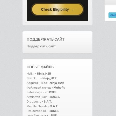
см
ПОДДЕРЖАТЬ САЙТ
Поддержать сайт
НОВЫЕ ФАЙЛЫ
Hail...
-
Ninja_H2R
Shizuku...
-
Ninja_H2R
Adguard - Bloc
-
Ninja_H2R
Файловый менед
-
Muhoflu
Eelke Kleijn -
-
.::DSE::.
Armin van Buur
-
.::DSE::.
Dropbox...
-
S.A.T.
Mozilla Thunde
-
S.A.T.
Re:Locate & Ri
-
.::DSE::.
Juan Alminana
-
.::DSE::.