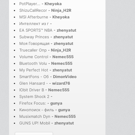
PotPlayer...
-
Kheyoka
ShizuCallRecor
-
Ninja_H2R
MSI Afterburne
-
Kheyoka
Интеллект из г
-
EA SPORTS™ NBA
-
zhenyatut
Subway Princes
-
zhenyatut
Моя Говорящая
-
zhenyatut
Truecaller Опр
-
Ninja_H2R
Volume Control
-
Nemec555
Bluetooth Volu
-
Nemec555
My Perfect Hot
-
zhenyatut
SmartFons - Об
-
DimonVideo
Glen Hansard -
-
wizard76
IObit Driver B
-
Nemec555
System Shock 2
-
Firefox Focus:
-
gunya
Кинопоиск－филь
-
gunya
Musixmatch Dyn
-
Nemec555
GUNS UP! Mobil
-
zhenyatut