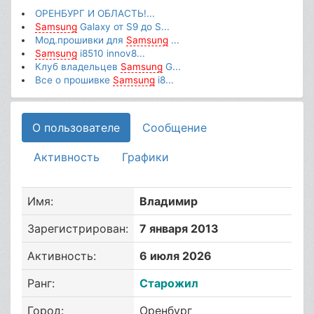
ОРЕНБУРГ И ОБЛАСТЬ!...
Samsung
Galaxy от S9 до S...
Мод.прошивки для
Samsung
...
Samsung
i8510 innov8...
Клуб владельцев
Samsung
G...
Все о прошивке
Samsung
i8...
О пользователе
Сообщение
Активность
Графики
Имя:
Владимир
Зарегистрирован:
7 января 2013
Активность:
6 июля 2026
Ранг:
Старожил
Город:
Оренбург