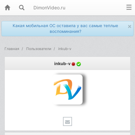
DimonVideo.ru
×
Какая мобильная ОС оставила у вас самые теплые
воспоминания?
Главная
Пользователи
inkub-v
inkub-v