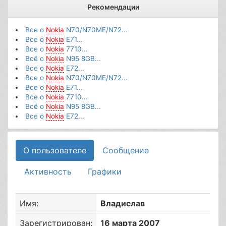
Рекомендации
Все о
Nokia
N70/N70ME/N72...
Все о
Nokia
E71...
Все о
Nokia
7710...
Всё о
Nokia
N95 8GB...
Все о
Nokia
E72...
Все о
Nokia
N70/N70ME/N72...
Все о
Nokia
E71...
Все о
Nokia
7710...
Всё о
Nokia
N95 8GB...
Все о
Nokia
E72...
О пользователе
Сообщение
Активность
Графики
Имя:
Владислав
Зарегистрирован:
16 марта 2007