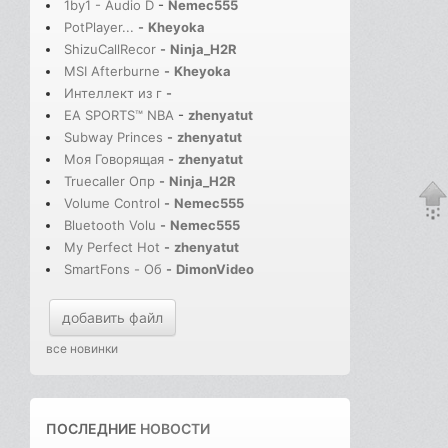
1by1 - Audio D
-
Nemec555
PotPlayer...
-
Kheyoka
ShizuCallRecor
-
Ninja_H2R
MSI Afterburne
-
Kheyoka
Интеллект из г
-
EA SPORTS™ NBA
-
zhenyatut
Subway Princes
-
zhenyatut
Моя Говорящая
-
zhenyatut
Truecaller Опр
-
Ninja_H2R
Volume Control
-
Nemec555
Bluetooth Volu
-
Nemec555
My Perfect Hot
-
zhenyatut
SmartFons - Об
-
DimonVideo
добавить файл
все новинки
ПОСЛЕДНИЕ
НОВОСТИ