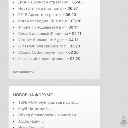
Дуэйн Джонсон отреагиро
- 06:43
Ностальгия в глаз попал
- 06:37
FT: В Аргентине растёт
- 06:20
Китай опередил США по р
- 06:20
iPhone 16 подешевел в Р
- 06:11
Самый дешевый iPhone на
- 05:11
У Apple больше не будет
- 04:11
В Италии операторов гор
- 03:20
Claude Code получит авт
- 03:20
Казанский инженер запат
- 03:20
все новости
НОВОЕ НА
ФОРУМЕ
ТЕРЕМОК-Клуб братьев наших ...
Клуб Читателей...
Обход блокировок и монитори...
Ассоциации...
Игра Слова =)...