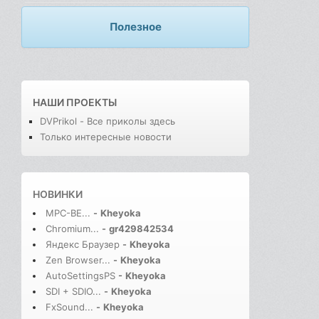
Полезное
НАШИ ПРОЕКТЫ
DVPrikol - Все приколы здесь
Только интересные новости
НОВИНКИ
MPC-BE...
-
Kheyoka
Chromium...
-
gr429842534
Яндекс Браузер
-
Kheyoka
Zen Browser...
-
Kheyoka
AutoSettingsPS
-
Kheyoka
SDI + SDIO...
-
Kheyoka
FxSound...
-
Kheyoka