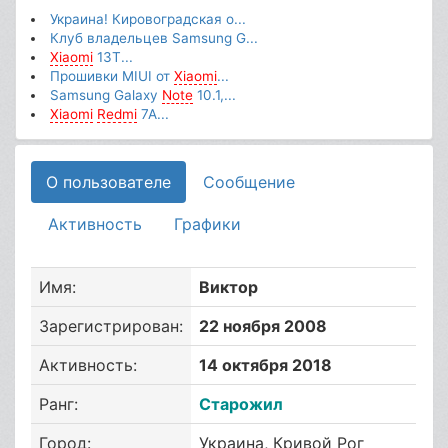
Украина! Кировоградская о...
Клуб владельцев Samsung G...
Xiaomi
13T...
Прошивки MIUI от
Xiaomi
...
Samsung Galaxy
Note
10.1,...
Xiaomi
Redmi
7A...
О пользователе
Сообщение
Активность
Графики
Имя:
Виктор
Зарегистрирован:
22 ноября 2008
Активность:
14 октября 2018
Ранг:
Старожил
Город:
Украина, Кривой Рог