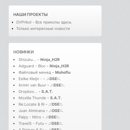
НАШИ ПРОЕКТЫ
DVPrikol - Все приколы здесь
Только интересные новости
НОВИНКИ
Shizuku...
-
Ninja_H2R
Adguard - Bloc
-
Ninja_H2R
Файловый менед
-
Muhoflu
Eelke Kleijn -
-
.::DSE::.
Armin van Buur
-
.::DSE::.
Dropbox...
-
S.A.T.
Mozilla Thunde
-
S.A.T.
Re:Locate & Ri
-
.::DSE::.
Juan Alminana
-
.::DSE::.
Paipy - Nitro
-
.::DSE::.
Travel5 - Futu
-
.::DSE::.
4 Strings & Su
-
.::DSE::.