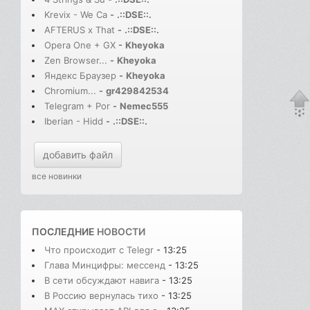
Krevix - We Ca
-
.::DSE::.
AFTERUS x That
-
.::DSE::.
Opera One + GX
-
Kheyoka
Zen Browser...
-
Kheyoka
Яндекс Браузер
-
Kheyoka
Chromium...
-
gr429842534
Telegram + Por
-
Nemec555
Iberian - Hidd
-
.::DSE::.
добавить файл
все новинки
ПОСЛЕДНИЕ
НОВОСТИ
Что происходит с Telegr
- 13:25
Глава Минцифры: мессенд
- 13:25
В сети обсуждают навига
- 13:25
В Россию вернулась тихо
- 13:25