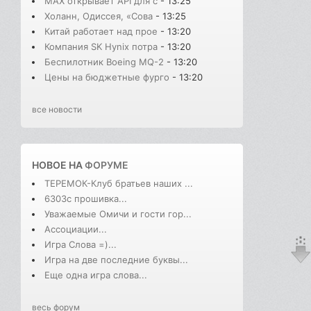
MAX открывает API для с
- 13:25
Холанн, Одиссея, «Сова
- 13:25
Китай работает над прое
- 13:20
Компания SK Hynix потра
- 13:20
Беспилотник Boeing MQ-2
- 13:20
Цены на бюджетные фурго
- 13:20
все новости
НОВОЕ НА
ФОРУМЕ
ТЕРЕМОК-Клуб братьев наших ...
6303с прошивка...
Уважаемые Омичи и гости гор...
Ассоциации...
Игра Слова =)...
Игра на две последние буквы...
Еще одна игра слова...
весь форум