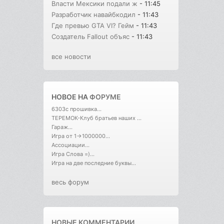
Власти Мексики подали ж
- 11:45
Разработчик навайбкодил
- 11:43
Где превью GTA VI? Гейм
- 11:43
Создатель Fallout объяс
- 11:43
все новости
НОВОЕ НА
ФОРУМЕ
6303с прошивка...
ТЕРЕМОК-Клуб братьев наших ...
Гараж...
Игра от 1->1000000...
Ассоциации...
Игра Слова =)...
Игра на две последние буквы...
весь форум
НОВЫЕ КОММЕНТАРИИ