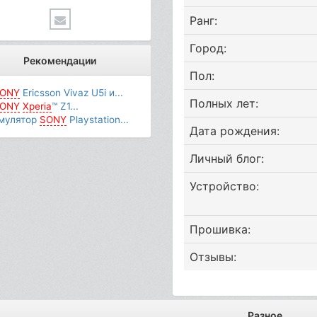
Ранг:
Город:
Рекомендации
Пол:
ONY
Ericsson Vivaz U5i и...
Полных лет:
ONY
Xperia
™ Z1...
мулятор
SONY
Playstation...
Дата рождения:
Личный блог:
Устройство:
Прошивка:
Отзывы:
Разное