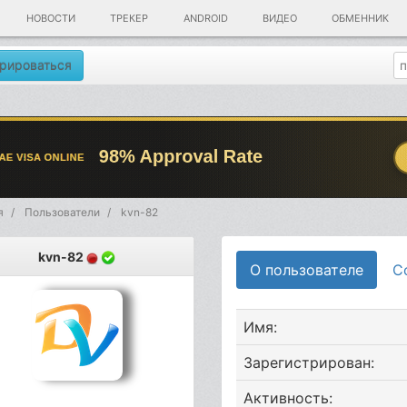
НОВОСТИ
ТРЕКЕР
ANDROID
ВИДЕО
ОБМЕННИК
рироваться
я
Пользователи
kvn-82
kvn-82
О пользователе
С
Имя:
Зарегистрирован:
Активность: