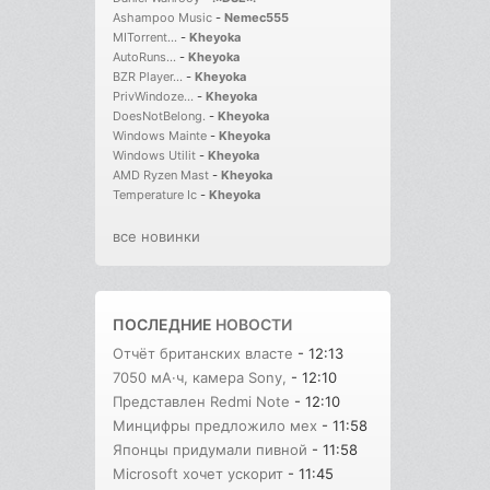
Ashampoo Music
-
Nemec555
MITorrent...
-
Kheyoka
AutoRuns...
-
Kheyoka
BZR Player...
-
Kheyoka
PrivWindoze...
-
Kheyoka
DoesNotBelong.
-
Kheyoka
Windows Mainte
-
Kheyoka
Windows Utilit
-
Kheyoka
AMD Ryzen Mast
-
Kheyoka
Temperature Ic
-
Kheyoka
все новинки
ПОСЛЕДНИЕ
НОВОСТИ
Отчёт британских власте
- 12:13
7050 мА·ч, камера Sony,
- 12:10
Представлен Redmi Note
- 12:10
Минцифры предложило мех
- 11:58
Японцы придумали пивной
- 11:58
Microsoft хочет ускорит
- 11:45