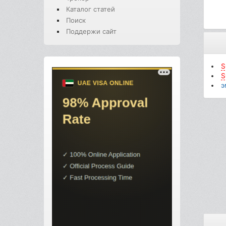
Каталог статей
Поиск
Поддержи сайт
S
S
э