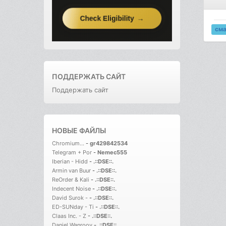
см
ПОДДЕРЖАТЬ САЙТ
Поддержать сайт
НОВЫЕ ФАЙЛЫ
Chromium...
-
gr429842534
Telegram + Por
-
Nemec555
Iberian - Hidd
-
.::DSE::.
Armin van Buur
-
.::DSE::.
ReOrder & Kali
-
.::DSE::.
Indecent Noise
-
.::DSE::.
David Surok -
-
.::DSE::.
ED-SUNday - Ti
-
.::DSE::.
Claas Inc. - Z
-
.::DSE::.
Daniel Wanrooy
-
.::DSE::.