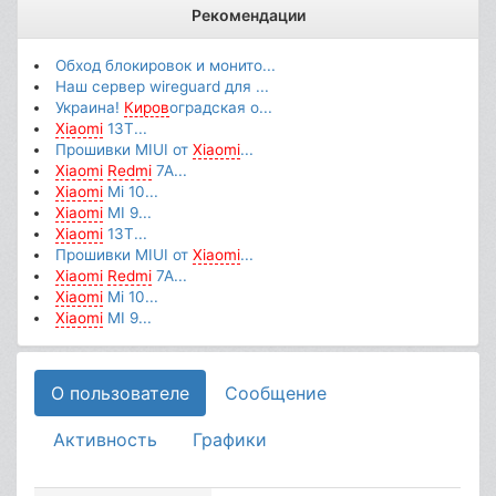
Рекомендации
Обход блокировок и монито...
Наш сервер wireguard для ...
Украина!
Киров
оградская о...
Xiaomi
13T...
Прошивки MIUI от
Xiaomi
...
Xiaomi
Redmi
7A...
Xiaomi
Mi 10...
Xiaomi
MI 9...
Xiaomi
13T...
Прошивки MIUI от
Xiaomi
...
Xiaomi
Redmi
7A...
Xiaomi
Mi 10...
Xiaomi
MI 9...
О пользователе
Сообщение
Активность
Графики