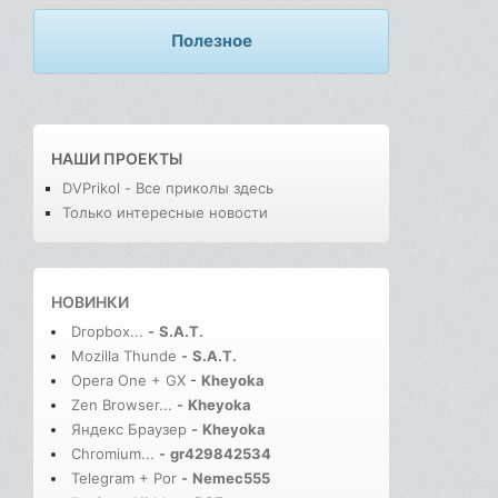
Полезное
НАШИ ПРОЕКТЫ
DVPrikol - Все приколы здесь
Только интересные новости
НОВИНКИ
Dropbox...
-
S.A.T.
Mozilla Thunde
-
S.A.T.
Opera One + GX
-
Kheyoka
Zen Browser...
-
Kheyoka
Яндекс Браузер
-
Kheyoka
Chromium...
-
gr429842534
Telegram + Por
-
Nemec555