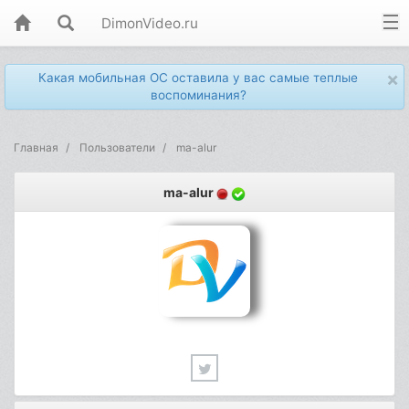
DimonVideo.ru
×
Какая мобильная ОС оставила у вас самые теплые
воспоминания?
Главная
Пользователи
ma-alur
ma-alur