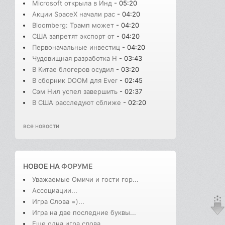
Microsoft открыла в Инд
- 05:20
Акции SpaceX начали рас
- 04:20
Bloomberg: Трамп может
- 04:20
США запретят экспорт от
- 04:20
Первоначальные инвестиц
- 04:20
Чудовищная разработка H
- 03:43
В Китае блогеров осудил
- 03:20
В сборник DOOM для Ever
- 02:45
Сэм Нил успел завершить
- 02:37
В США расследуют сближе
- 02:20
все новости
НОВОЕ НА
ФОРУМЕ
Уважаемые Омичи и гости гор...
Ассоциации...
Игра Слова =)...
Игра на две последние буквы...
Еще одна игра слова...