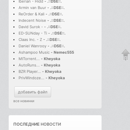
Iberian - Hidd
-
.::DSE::.
Armin van Buur
-
.::DSE::.
ReOrder & Kali
-
.::DSE::.
Indecent Noise
-
.::DSE::.
David Surok -
-
.::DSE::.
ED-SUNday - Ti
-
.::DSE::.
Claas Inc. - Z
-
.::DSE::.
Daniel Wanrooy
-
.::DSE::.
Ashampoo Music
-
Nemec555
MITorrent...
-
Kheyoka
AutoRuns...
-
Kheyoka
BZR Player...
-
Kheyoka
PrivWindoze...
-
Kheyoka
добавить файл
все новинки
ПОСЛЕДНИЕ
НОВОСТИ