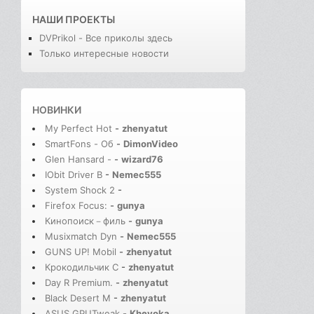
НАШИ ПРОЕКТЫ
DVPrikol - Все приколы здесь
Только интересные новости
НОВИНКИ
My Perfect Hot
-
zhenyatut
SmartFons - Об
-
DimonVideo
Glen Hansard -
-
wizard76
IObit Driver B
-
Nemec555
System Shock 2
-
Firefox Focus:
-
gunya
Кинопоиск－филь
-
gunya
Musixmatch Dyn
-
Nemec555
GUNS UP! Mobil
-
zhenyatut
Крокодильчик С
-
zhenyatut
Day R Premium.
-
zhenyatut
Black Desert M
-
zhenyatut
ASUS GPUTweak
-
Kheyoka