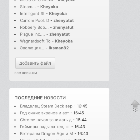
Steam...
-
Kheyoka
Intelligent St
-
Kheyoka
Carrom Pool: D
-
zhenyatut
Robbery Bob...
-
zhenyatut
Plague Inc....
-
zhenyatut
Wagnardsoft To
-
Kheyoka
Эволюция...
-
iksman82
добавить файл
все новинки
ПОСЛЕДНИЕ
НОВОСТИ
Владелец Steam Deck вер
- 16:45
Год синих экранов и арт
- 16:45
Chrome начал занимать д
- 16:44
Геймеры рады за тех, кт
- 16:43
Ветераны Dragon Age и M
- 16:43