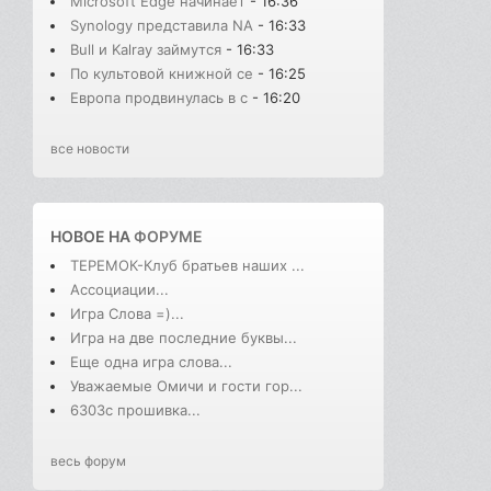
Microsoft Edge начинает
- 16:36
Synology представила NA
- 16:33
Bull и Kalray займутся
- 16:33
По культовой книжной се
- 16:25
Европа продвинулась в с
- 16:20
все новости
НОВОЕ НА
ФОРУМЕ
ТЕРЕМОК-Клуб братьев наших ...
Ассоциации...
Игра Слова =)...
Игра на две последние буквы...
Еще одна игра слова...
Уважаемые Омичи и гости гор...
6303с прошивка...
весь форум