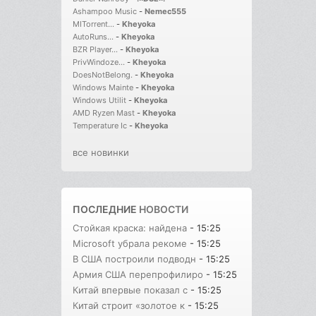
Ashampoo Music
-
Nemec555
MITorrent...
-
Kheyoka
AutoRuns...
-
Kheyoka
BZR Player...
-
Kheyoka
PrivWindoze...
-
Kheyoka
DoesNotBelong.
-
Kheyoka
Windows Mainte
-
Kheyoka
Windows Utilit
-
Kheyoka
AMD Ryzen Mast
-
Kheyoka
Temperature Ic
-
Kheyoka
все новинки
ПОСЛЕДНИЕ
НОВОСТИ
Стойкая краска: найдена
- 15:25
Microsoft убрала рекоме
- 15:25
В США построили подводн
- 15:25
Армия США перепрофилиро
- 15:25
Китай впервые показал с
- 15:25
Китай строит «золотое к
- 15:25