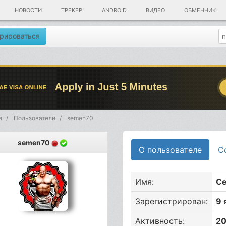
НОВОСТИ
ТРЕКЕР
ANDROID
ВИДЕО
ОБМЕННИК
рироваться
я
Пользователи
semen70
semen70
О пользователе
С
Имя:
С
Зарегистрирован:
9 
Активность:
20