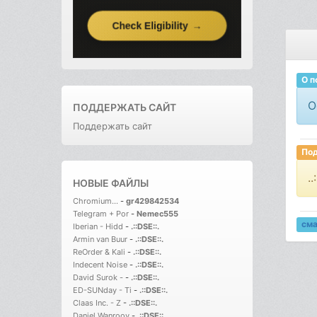
О п
О
ПОДДЕРЖАТЬ САЙТ
Поддержать сайт
Под
.
НОВЫЕ ФАЙЛЫ
Chromium...
-
gr429842534
Telegram + Por
-
Nemec555
см
Iberian - Hidd
-
.::DSE::.
Armin van Buur
-
.::DSE::.
ReOrder & Kali
-
.::DSE::.
Indecent Noise
-
.::DSE::.
David Surok -
-
.::DSE::.
ED-SUNday - Ti
-
.::DSE::.
Claas Inc. - Z
-
.::DSE::.
Daniel Wanrooy
-
.::DSE::.