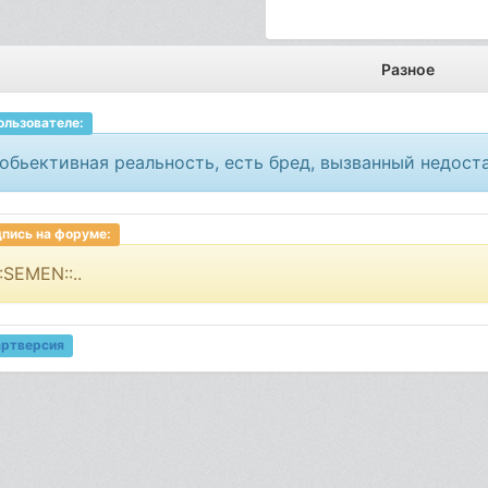
Разное
ользователе:
обьективная реальность, есть бред, вызванный недост
пись на форуме:
.::SEMEN::..
артверсия