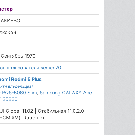
астер
НАКИЕВО
ужской
6
 Сентябрь 1970
ог пользователя semen70
aomi Redmi 5 Plus
айти владельцев)
 BQS-5060 Slim
,
Samsung GALAXY Ace
-S5830i
UI Global 11.02 | Стабильная 11.0.2.0
EGMIXM), Root: нет