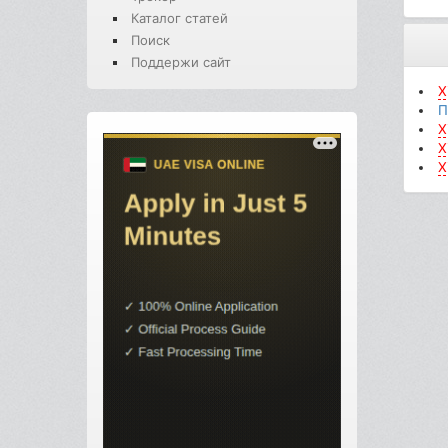
Каталог статей
Поиск
Поддержи сайт
X
П
X
X
X