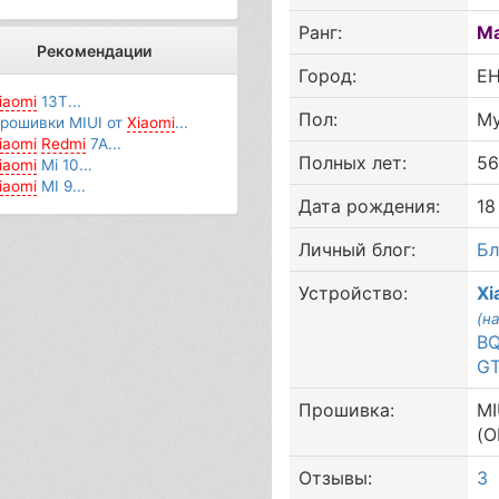
Ранг:
М
Рекомендации
Город:
Е
iaomi
13T...
Пол:
М
рошивки MIUI от
Xiaomi
...
iaomi
Redmi
7A...
Полных лет:
5
iaomi
Mi 10...
iaomi
MI 9...
Дата рождения:
18
Личный блог:
Бл
Устройство:
Xi
(н
BQ
GT
Прошивка:
MI
(O
Отзывы:
3