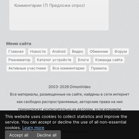
Комментарии (7)
Предложи опрос!
Меню сайта
Главная
Новости
Android
Видео
Обменник
Форум
Реаниматор
Каталог устройств
Блоги
Команда сайта
Активные участники
Все комментарии
Правила
2003-2026 DimonVideo
Все материалы, размещенные на сайте, найдены в сети интернет
как свободно распространяемые, авторские права на них
принадлежат исключительно их авторам, если возникли
This website uses cookies to collect statistics and improve the
претензии - пишите на admin@dimonvideo.ru
service. You can accept or decline the use of all non-essential
Политика в отношении обработки персональных данных
cookies.
Learn more
Правообладателям
Accept all
Decline all
Контакты