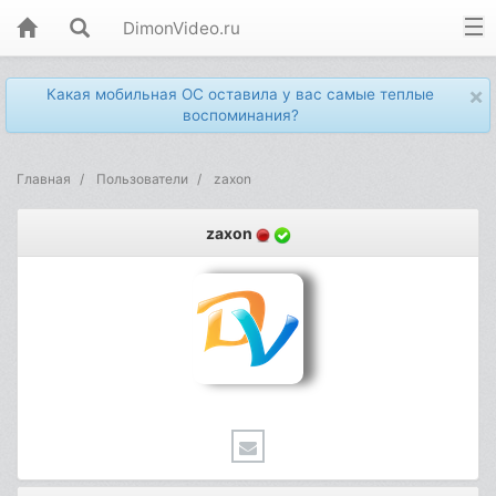
DimonVideo.ru
×
Какая мобильная ОС оставила у вас самые теплые
воспоминания?
Главная
Пользователи
zaxon
zaxon