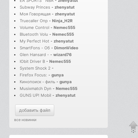
EA SPORTS™ NBA
-
zhenyatut
Subway Princes
-
zhenyatut
Моя Говорящая
-
zhenyatut
Truecaller Опр
-
Ninja_H2R
Volume Control
-
Nemec555
Bluetooth Volu
-
Nemec555
My Perfect Hot
-
zhenyatut
SmartFons - Об
-
DimonVideo
Glen Hansard -
-
wizard76
IObit Driver B
-
Nemec555
System Shock 2
-
Firefox Focus:
-
gunya
Кинопоиск－филь
-
gunya
Musixmatch Dyn
-
Nemec555
GUNS UP! Mobil
-
zhenyatut
добавить файл
все новинки