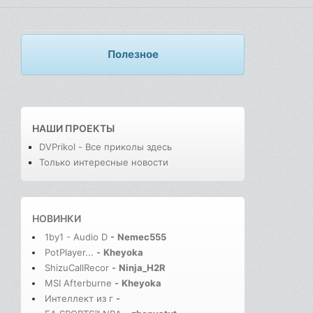
Полезное
НАШИ ПРОЕКТЫ
DVPrikol - Все приколы здесь
Только интересные новости
НОВИНКИ
1by1 - Audio D
-
Nemec555
PotPlayer...
-
Kheyoka
ShizuCallRecor
-
Ninja_H2R
MSI Afterburne
-
Kheyoka
Интеллект из г
-