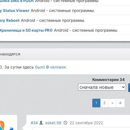
ылка SMS и PUSH
Android - системные программы
y Status Viewer
Android - системные программы
ery Reboot
Android - системные программы
 Хранилища и SD карты PRO
Android - системные программы
 находятся
0. За сутки здесь
было
0
человек
Комментарии 34
1
2
»
#
#34
asket.56
22 сентября 2022