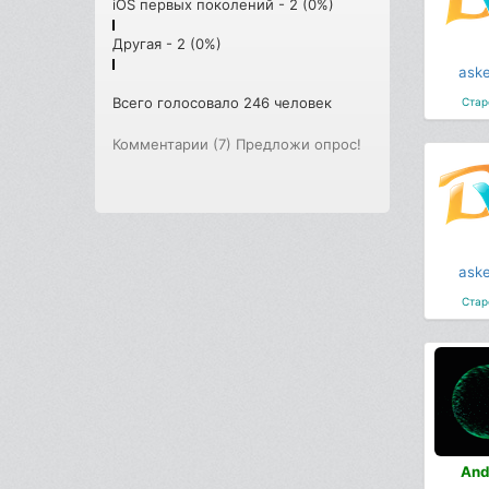
iOS первых поколений - 2 (0%)
Другая - 2 (0%)
aske
Всего голосовало 246 человек
Стар
Комментарии (7)
Предложи опрос!
aske
Стар
And