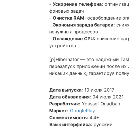
-
Ускорение телефона:
оптимизац
фоновых задач
-
Очистка RAM:
освобождение опе
-
Экономия заряда батареи:
сниже
ненужных процессов
-
Охлаждение CPU:
снижение наг
устройства
[p]Hibernator — это надежный Tas
перезапуск приложений после их
никаких данных, гарантируя полн
Дата выпуска:
10 июля 2017
Дата обновления:
04 июля 2021
Разработчик:
Youssef Ouadban
Маркет:
GooglePlay
Совместимость:
4.4+
Язык интерфейса:
русский