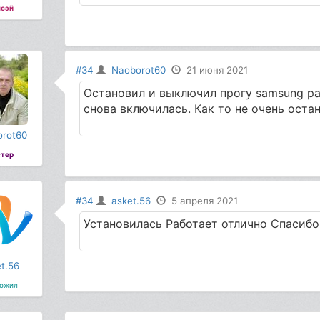
сэй
#34
Naoborot60
21 июня 2021
Остановил и выключил прогу samsung pay
снова включилась. Как то не очень оста
rot60
тер
#34
asket.56
5 апреля 2021
Установилась Работает отлично Спасибо
t.56
ожил