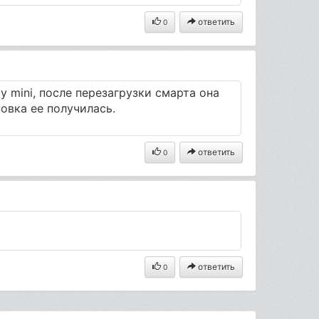
ответить
0
 mini, после перезагрузки смарта она
новка ее получилась.
ответить
0
ответить
0