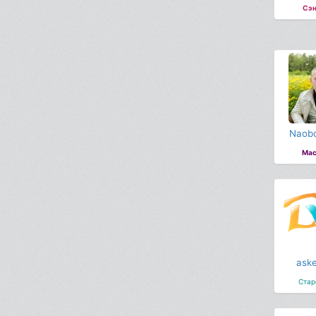
Сэн
Naobo
Мас
aske
Стар