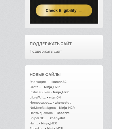
ПОДДЕРЖАТЬ САЙТ
Поддержать сайт
НОВЫЕ ФАЙЛЫ
Эволюция...
-
iksman82
Canta...
-
Ninja_H2R
InstallerX Rev
-
Ninja_H2R
LibreWolf...
-
vitan04
Homescapes...
-
zhenyatut
NoMoreBackgrou
-
Ninja_H2R
Пасть дьявола.
-
Boserva
Sniper 3D...
-
zhenyatut
Hail...
-
Ninja_H2R
Shizuku...
-
Ninja_H2R