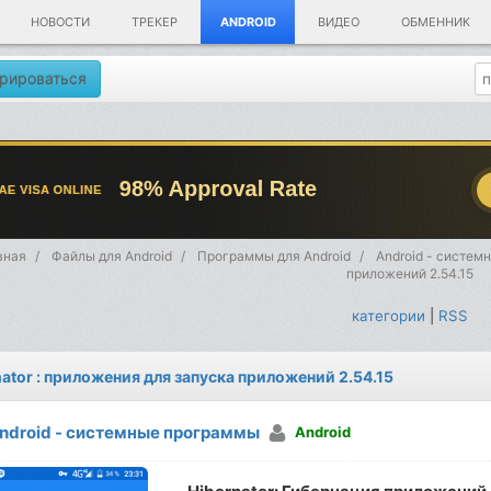
НОВОСТИ
ТРЕКЕР
ANDROID
ВИДЕО
ОБМЕННИК
рироваться
вная
Файлы для Android
Программы для Android
Android - систе
приложений 2.54.15
категории
|
RSS
nator : приложения для запуска приложений 2.54.15
ndroid - системные программы
Android