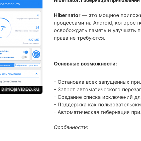
Hibernator: Гибернация приложений
Hibernator
— это мощное приложе
процессами на Android, которое 
освобождать память и улучшать п
права не требуются.
Основные возможности:
- Остановка всех запущенных пр
- Запрет автоматического перез
- Создание списка исключений д
- Поддержка как пользовательски
- Автоматическая гибернация пр
Особенности: