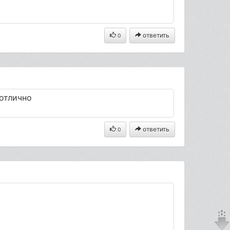
ответить
0
-отлично
ответить
0