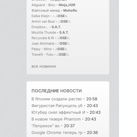
Adguard - Bloc
-
Ninja_H2R
Файловый менед
-
Muhoflu
Eelke Kleijn -
-
.::DSE::.
Armin van Buur
-
.::DSE::.
Dropbox...
-
S.A.T.
Mozilla Thunde
-
S.A.T.
Re:Locate & Ri
-
.::DSE::.
Juan Alminana
-
.::DSE::.
Paipy - Nitro
-
.::DSE::.
Travel5 - Futu
-
.::DSE::.
все новинки
ПОСЛЕДНИЕ
НОВОСТИ
В Японии создали раство
- 20:58
Фигуристая Рапунцель уб
- 20:43
Ютубер снял эффектный И
- 20:43
В новом тизере Phantom
- 20:43
"Лепрекон" во
- 20:37
Google Chrome теперь тр
- 20:36