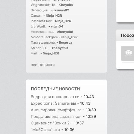
Wagnardsoft To
-
Kheyoka
Эволюция...
-
iksman82
Canta...
-
Ninja_H2R
InstallerX Rev
-
Ninja_H2R
LibreWolf...
-
vitan04
Homescapes...
-
zhenyatut
Похож
NoMoreBackgrou
-
Ninja_H2R
Пасть дьявола.
-
Boserva
Sniper 3D...
-
zhenyatut
Hail...
-
Ninja_H2R
все новинки
ПОСЛЕДНИЕ
НОВОСТИ
Ведро для попкорна в ви
- 10:43
Expeditions: Samurai вы
- 10:43
Анонсирован смартфон re
- 10:39
Представлена свежая кон
- 10:39
Сценарист "Вонки 2
- 10:37
"МойОфис" сто
- 10:36