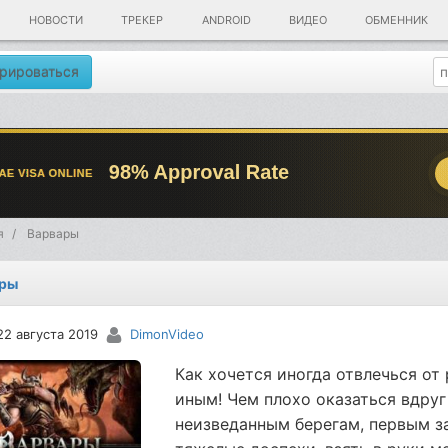
НОВОСТИ
ТРЕКЕР
ANDROID
ВИДЕО
ОБМЕННИК
рироваться
я
Варвары
ары
22 августа 2019
DimonVideo
Как хочется иногда отвлечься от
иным! Чем плохо оказаться вдруг
неизведанным берегам, первым за