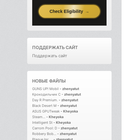
ПОДДЕРЖАТЬ САЙТ
Поддержать сайт
НОВЫЕ ФАЙЛЫ
GUNS UP! Mobil
-
zhenyatut
Крокодильчик С
-
zhenyatut
Day R Premium.
-
zhenyatut
Black Desert M
-
zhenyatut
ASUS GPUTweak
-
Kheyoka
Steam...
-
Kheyoka
Intelligent St
-
Kheyoka
Carrom Pool: D
-
zhenyatut
Robbery Bob...
-
zhenyatut
Plague Inc....
-
zhenyatut