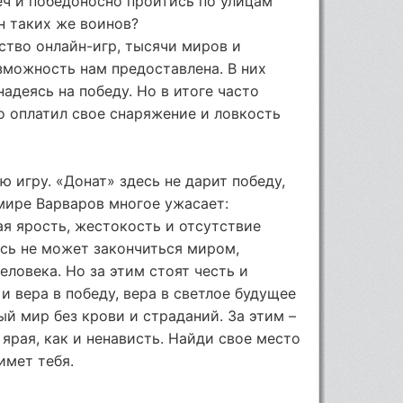
еч и победоносно пройтись по улицам
н таких же воинов?
тво онлайн-игр, тысячи миров и
зможность нам предоставлена. В них
адеясь на победу. Но в итоге часто
о оплатил свое снаряжение и ловкость
ю игру. «Донат» здесь не дарит победу,
 мире Варваров многое ужасает:
ая ярость, жестокость и отсутствие
сь не может закончиться миром,
еловека. Но за этим стоят честь и
и вера в победу, вера в светлое будущее
ый мир без крови и страданий. За этим –
 ярая, как и ненависть. Найди свое место
имет тебя.