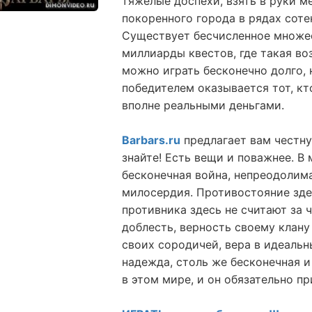
тяжелые доспехи, взять в руки м
покоренного города в рядах соте
Существует бесчисленное множес
миллиарды квестов, где такая во
можно играть бесконечно долго, н
победителем оказывается тот, кт
вполне реальными деньгами.
Barbars.ru
предлагает вам честну
знайте! Есть вещи и поважнее. В
бесконечная война, непреодолим
милосердия. Противостояние зде
противника здесь не считают за ч
доблесть, верность своему клану 
своих сородичей, вера в идеальн
надежда, столь же бесконечная и
в этом мире, и он обязательно пр