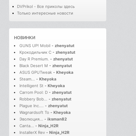
DVPrikol - Все приколы здесь
Только интересные новости
НОВИНКИ
GUNS UP! Mobil
-
zhenyatut
Крокодильчик С
-
zhenyatut
Day R Premium.
-
zhenyatut
Black Desert M
-
zhenyatut
ASUS GPUTweak
-
Kheyoka
Steam...
-
Kheyoka
Intelligent St
-
Kheyoka
Carrom Pool: D
-
zhenyatut
Robbery Bob...
-
zhenyatut
Plague Inc....
-
zhenyatut
Wagnardsoft To
-
Kheyoka
Эволюция...
-
iksman82
Canta...
-
Ninja_H2R
InstallerX Rev
-
Ninja_H2R