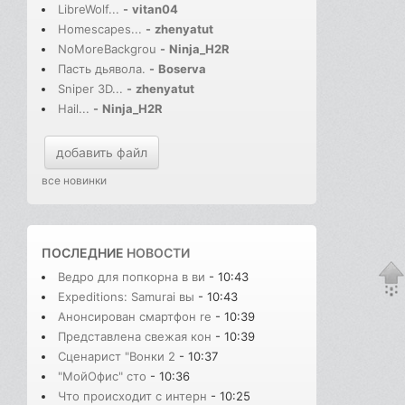
LibreWolf...
-
vitan04
Homescapes...
-
zhenyatut
NoMoreBackgrou
-
Ninja_H2R
Пасть дьявола.
-
Boserva
Sniper 3D...
-
zhenyatut
Hail...
-
Ninja_H2R
добавить файл
все новинки
ПОСЛЕДНИЕ
НОВОСТИ
Ведро для попкорна в ви
- 10:43
Expeditions: Samurai вы
- 10:43
Анонсирован смартфон re
- 10:39
Представлена свежая кон
- 10:39
Сценарист "Вонки 2
- 10:37
"МойОфис" сто
- 10:36
Что происходит с интерн
- 10:25