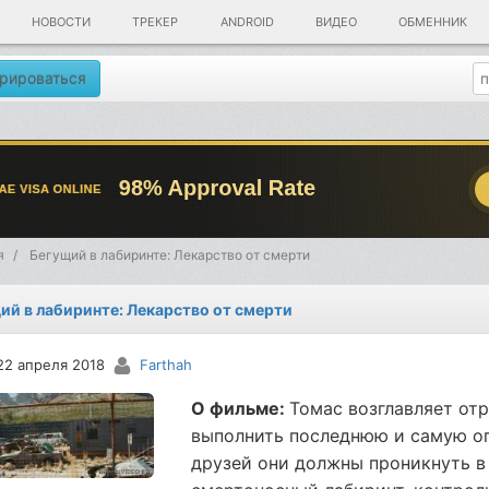
НОВОСТИ
ТРЕКЕР
ANDROID
ВИДЕО
ОБМЕННИК
рироваться
я
Бегущий в лабиринте: Лекарство от смерти
ий в лабиринте: Лекарство от смерти
22 апреля 2018
Farthah
О фильме:
Томас возглавляет от
выполнить последнюю и самую оп
друзей они должны проникнуть в