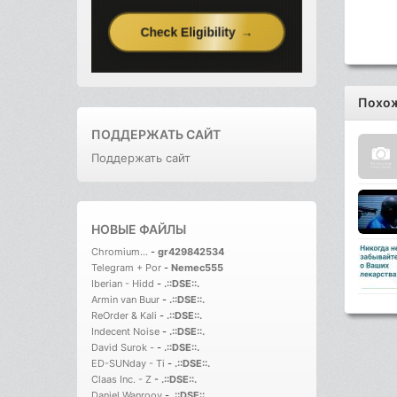
Похож
ПОДДЕРЖАТЬ САЙТ
Поддержать сайт
НОВЫЕ ФАЙЛЫ
Chromium...
-
gr429842534
Telegram + Por
-
Nemec555
Iberian - Hidd
-
.::DSE::.
Armin van Buur
-
.::DSE::.
ReOrder & Kali
-
.::DSE::.
Indecent Noise
-
.::DSE::.
David Surok -
-
.::DSE::.
ED-SUNday - Ti
-
.::DSE::.
Claas Inc. - Z
-
.::DSE::.
Daniel Wanrooy
-
.::DSE::.