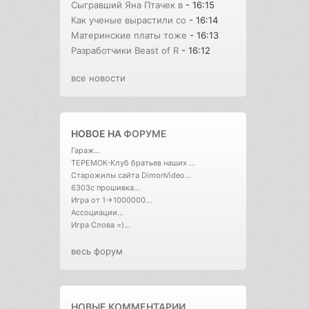
Сыгравший Яна Птачек в
- 16:15
Как ученые вырастили со
- 16:14
Материнские платы тоже
- 16:13
Разработчики Beast of R
- 16:12
все новости
НОВОЕ НА
ФОРУМЕ
Гараж...
ТЕРЕМОК-Клуб братьев наших ...
Старожилы сайта DimonVideo...
6303с прошивка...
Игра от 1->1000000...
Ассоциации...
Игра Слова =)...
весь форум
НОВЫЕ КОММЕНТАРИИ