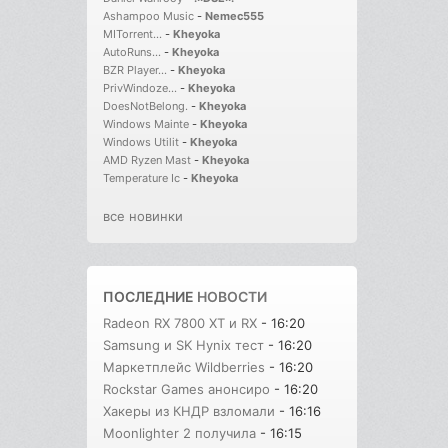
Ashampoo Music
-
Nemec555
MITorrent...
-
Kheyoka
AutoRuns...
-
Kheyoka
BZR Player...
-
Kheyoka
PrivWindoze...
-
Kheyoka
DoesNotBelong.
-
Kheyoka
Windows Mainte
-
Kheyoka
Windows Utilit
-
Kheyoka
AMD Ryzen Mast
-
Kheyoka
Temperature Ic
-
Kheyoka
все новинки
ПОСЛЕДНИЕ
НОВОСТИ
Radeon RX 7800 XT и RX
- 16:20
Samsung и SK Hynix тест
- 16:20
Маркетплейс Wildberries
- 16:20
Rockstar Games анонсиро
- 16:20
Хакеры из КНДР взломали
- 16:16
Moonlighter 2 получила
- 16:15