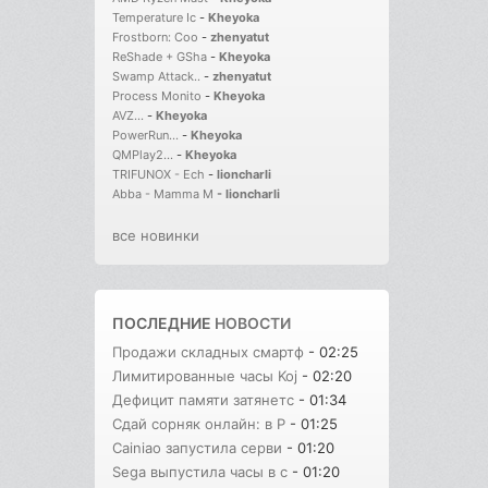
Temperature Ic
-
Kheyoka
Frostborn: Coo
-
zhenyatut
ReShade + GSha
-
Kheyoka
Swamp Attack..
-
zhenyatut
Process Monito
-
Kheyoka
AVZ...
-
Kheyoka
PowerRun...
-
Kheyoka
QMPlay2...
-
Kheyoka
TRIFUNOX - Ech
-
lioncharli
Abba - Mamma M
-
lioncharli
все новинки
ПОСЛЕДНИЕ
НОВОСТИ
Продажи складных смартф
- 02:25
Лимитированные часы Koj
- 02:20
Дефицит памяти затянетс
- 01:34
Сдай сорняк онлайн: в Р
- 01:25
Cainiao запустила серви
- 01:20
Sega выпустила часы в с
- 01:20