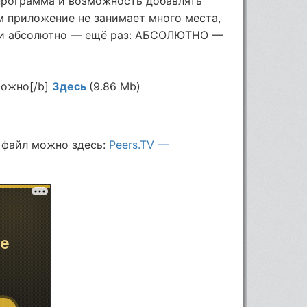
епрограмма и возможность добавлять
м приложение не занимает много места,
ы и абсолютно — ещё раз: АБСОЛЮТНО —
можно[/b]
Здесь
(9.86 Mb)
 файл можно здесь:
Peers.TV —