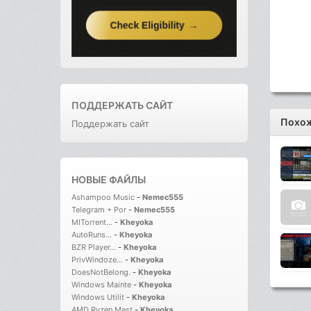
ПОДДЕРЖАТЬ САЙТ
Похож
Поддержать сайт
НОВЫЕ ФАЙЛЫ
Ashampoo Music
-
Nemec555
Telegram + Por
-
Nemec555
MITorrent...
-
Kheyoka
AutoRuns...
-
Kheyoka
BZR Player...
-
Kheyoka
PrivWindoze...
-
Kheyoka
DoesNotBelong.
-
Kheyoka
Windows Mainte
-
Kheyoka
Windows Utilit
-
Kheyoka
AMD Ryzen Mast
-
Kheyoka