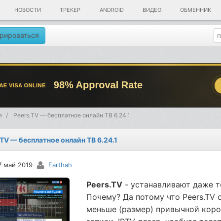
НОВОСТИ
ТРЕКЕР
ANDROID
ВИДЕО
ОБМЕННИК
рироваться
я
Peers.TV — бесплатное онлайн ТВ 6.24.1
.TV — бесплатное онлайн ТВ 6.24.1
7 май 2019
Farthah
Peers.TV
- устанавливают даже те
Почему? Да потому что Peers.TV
меньше (размер) привычной короб