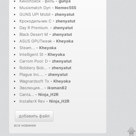
Кинопоиск－филь
-
gunya
Musixmatch Dyn
-
Nemec555
GUNS UP! Mobil
-
zhenyatut
Крокодильчик С
-
zhenyatut
Day R Premium.
-
zhenyatut
Black Desert M
-
zhenyatut
ASUS GPUTweak
-
Kheyoka
Steam...
-
Kheyoka
Intelligent St
-
Kheyoka
Carrom Pool: D
-
zhenyatut
Robbery Bob...
-
zhenyatut
Plague Inc....
-
zhenyatut
Wagnardsoft To
-
Kheyoka
Эволюция...
-
iksman82
Canta...
-
Ninja_H2R
InstallerX Rev
-
Ninja_H2R
добавить файл
все новинки