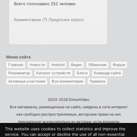
Всего голосовало 252 человек
Комментарии (7)
Предложи опрос!
Меню сайта
Главная
Новости
Android
Видео
Обменник
Форум
Реаниматор
Каталог устройств
Блоги
Команда сайта
Активные участники
Все комментарии
Правила
2003-2026 DimonVideo
Все материалы, размещенные на сайте, найдены в сети интернет
как свободно распространяемые, авторские права на них
принадлежат исключительно их авторам, если возникли
This website uses cookies to collect statistics and improve the
претензии - пишите на admin@dimonvideo.ru
service. You can accept or decline the use of all non-essential
Политика в отношении обработки персональных данных