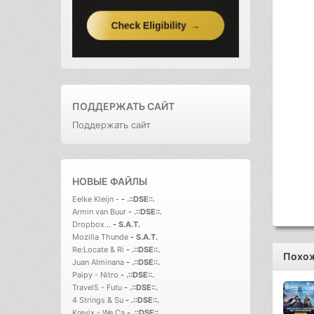
ПОДДЕРЖАТЬ САЙТ
Поддержать сайт
НОВЫЕ ФАЙЛЫ
Eelke Kleijn -
-
.::DSE::.
Armin van Buur
-
.::DSE::.
Dropbox...
-
S.A.T.
Mozilla Thunde
-
S.A.T.
Re:Locate & Ri
-
.::DSE::.
Похож
Juan Alminana
-
.::DSE::.
Paipy - Nitro
-
.::DSE::.
Travel5 - Futu
-
.::DSE::.
4 Strings & Su
-
.::DSE::.
Krevix - We Ca
-
.::DSE::.