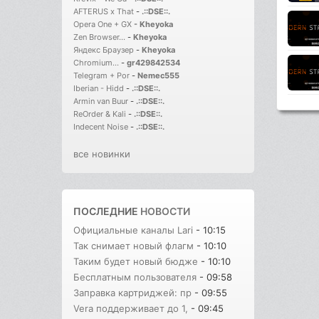
AFTERUS x That
-
.::DSE::.
Opera One + GX
-
Kheyoka
Zen Browser...
-
Kheyoka
Яндекс Браузер
-
Kheyoka
Chromium...
-
gr429842534
Telegram + Por
-
Nemec555
Iberian - Hidd
-
.::DSE::.
Armin van Buur
-
.::DSE::.
ReOrder & Kali
-
.::DSE::.
Indecent Noise
-
.::DSE::.
все новинки
ПОСЛЕДНИЕ
НОВОСТИ
Официальные каналы Lari
- 10:15
Так снимает новый флагм
- 10:10
Таким будет новый бюдже
- 10:10
Бесплатным пользователя
- 09:58
Заправка картриджей: пр
- 09:55
Vera поддерживает до 1,
- 09:45